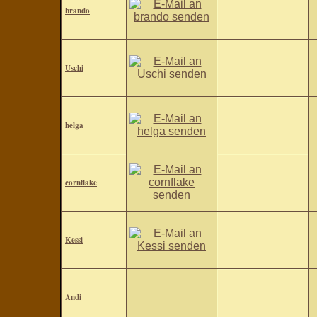
brando
Uschi
helga
cornflake
Kessi
Andi