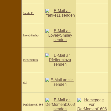
franke11
LovelySmiley
Pfefferminza
siri
DerMoment1608