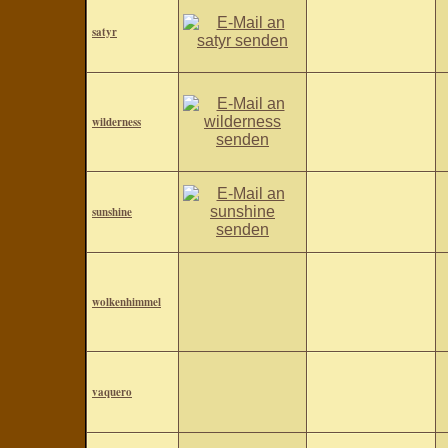
satyr
wilderness
sunshine
wolkenhimmel
vaquero