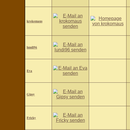
krokomaus
lundi96
Eva
Gipsy
Fricky