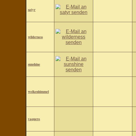
satyr
wilderness
sunshine
wolkenhimmel
vaquero