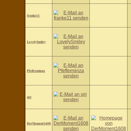
franke11
LovelySmiley
Pfefferminza
siri
DerMoment1608