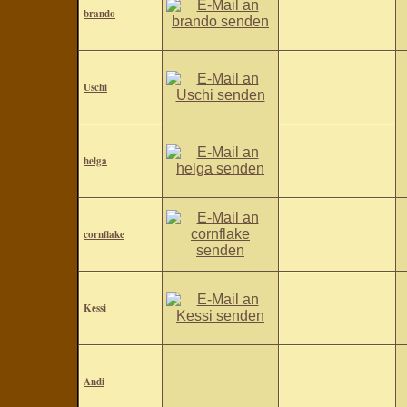
brando
Uschi
helga
cornflake
Kessi
Andi