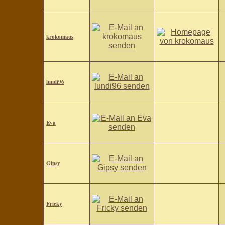
krokomaus
lundi96
Eva
Gipsy
Fricky