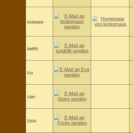
krokomaus
lundi96
Eva
Gipsy
Fricky