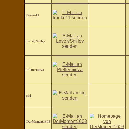
franke11
LovelySmiley
Pfefferminza
siri
DerMoment1608