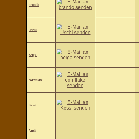
brando
Uschi
helga
cornflake
Kessi
Andi