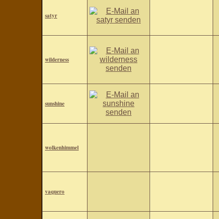
satyr
wilderness
sunshine
wolkenhimmel
vaquero