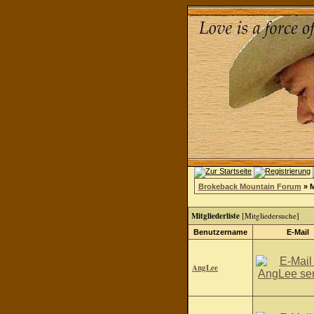
Brokeback Mountain Forum
» M
Mitgliederliste
[
Mitgliedersuche
]
Benutzername
E-Mail
AngLee