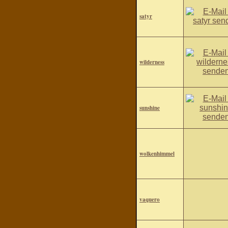
satyr
wilderness
sunshine
wolkenhimmel
vaquero