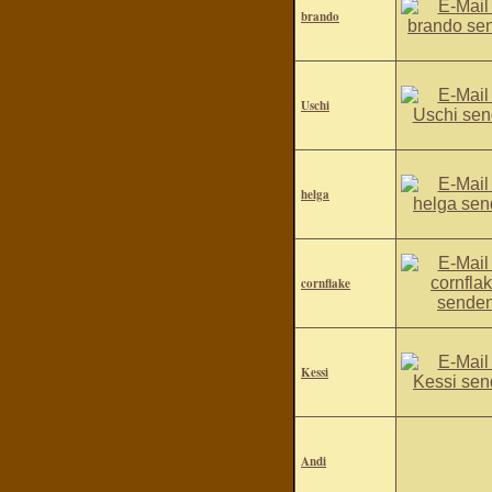
brando
Uschi
helga
cornflake
Kessi
Andi