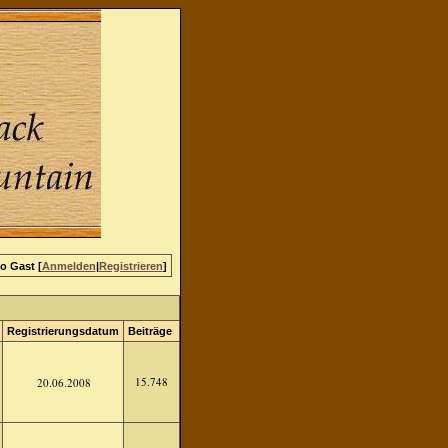
lo Gast [
Anmelden
|
Registrieren
]
Registrierungsdatum
Beiträge
15.748
20.06.2008