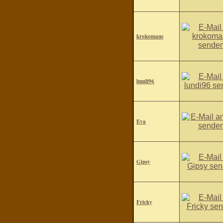
krokomaus
lundi96
Eva
Gipsy
Fricky