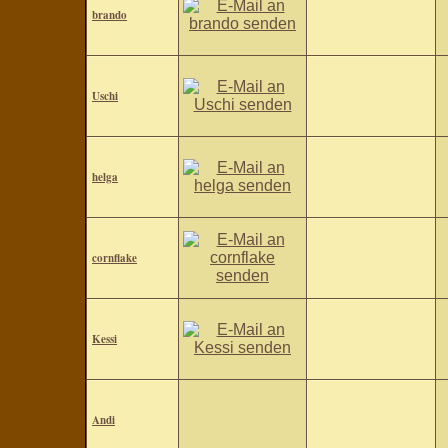
brando
Uschi
helga
cornflake
Kessi
Andi