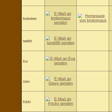
krokomaus
lundi96
Eva
Gipsy
Fricky