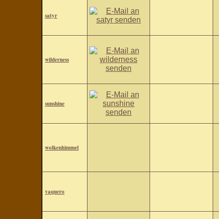
satyr
wilderness
sunshine
wolkenhimmel
vaquero