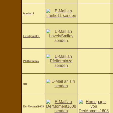
franke11
LovelySmiley
Pfefferminza
siri
DerMoment1608