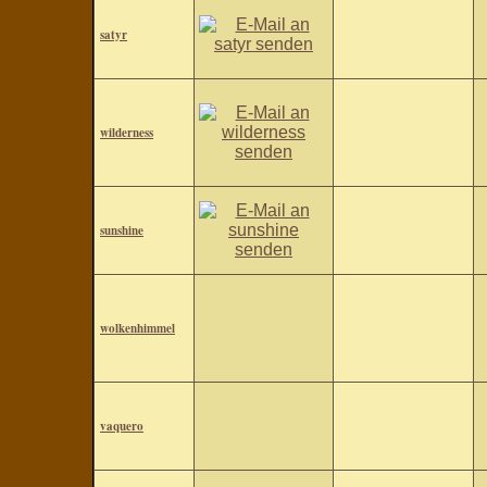
satyr
wilderness
sunshine
wolkenhimmel
vaquero