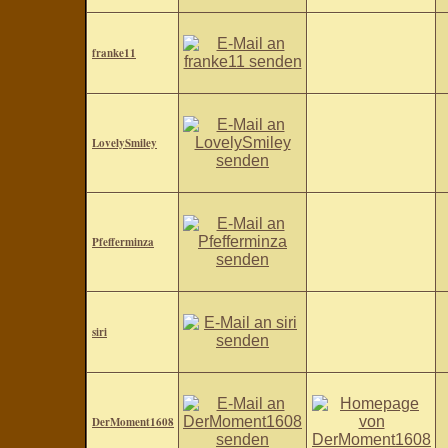
franke11
LovelySmiley
Pfefferminza
siri
DerMoment1608