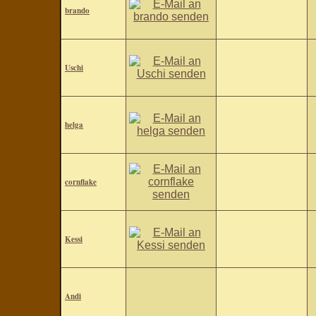
brando
Uschi
helga
cornflake
Kessi
Andi