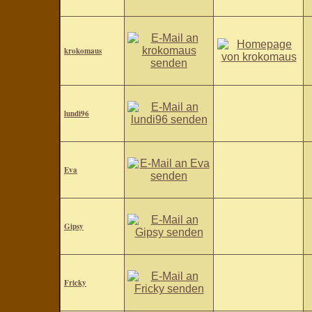
krokomaus
lundi96
Eva
Gipsy
Fricky