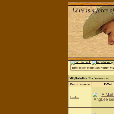
Brokeback Mountain Forum
» M
Mitgliederliste
[
Mitgliedersuche
]
Benutzername
E-Mail
AngLee