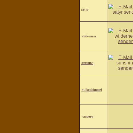
satyr
wilderness
sunshine
wolkenhimmel
vaquero