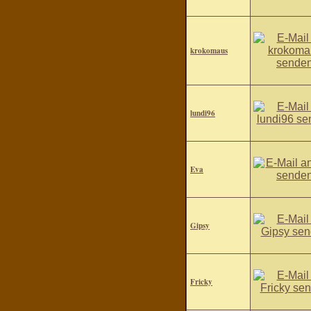
krokomaus
lundi96
Eva
Gipsy
Fricky