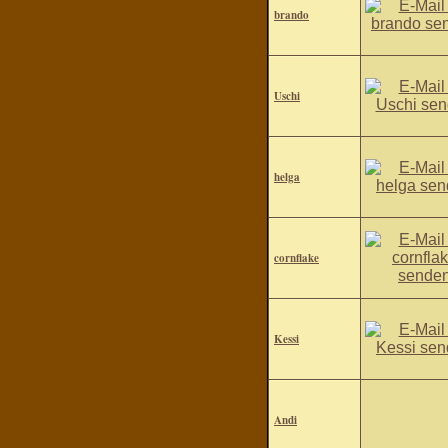
brando
Uschi
helga
cornflake
Kessi
Andi