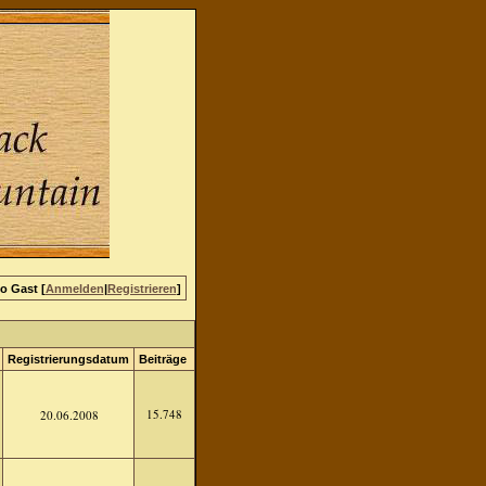
lo Gast [
Anmelden
|
Registrieren
]
Registrierungsdatum
Beiträge
15.748
20.06.2008