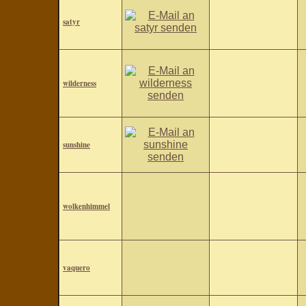
satyr
wilderness
sunshine
wolkenhimmel
vaquero