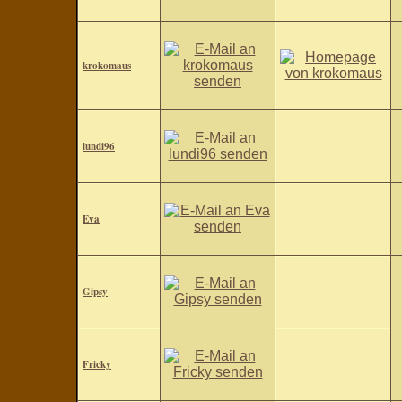
krokomaus
lundi96
Eva
Gipsy
Fricky