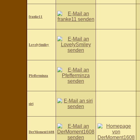
franke11
LovelySmiley
Pfefferminza
siri
DerMoment1608