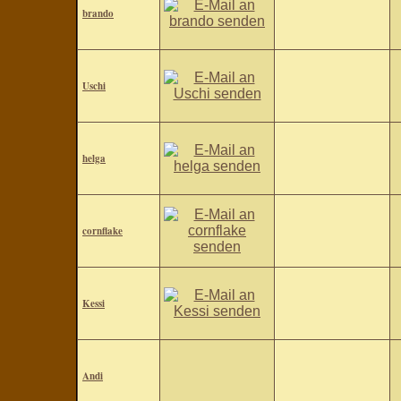
brando
Uschi
helga
cornflake
Kessi
Andi