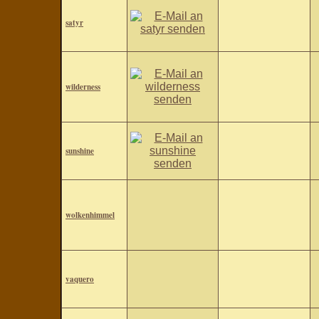
satyr
wilderness
sunshine
wolkenhimmel
vaquero