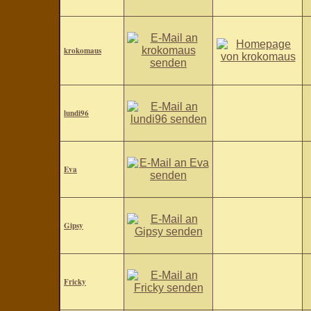
krokomaus
lundi96
Eva
Gipsy
Fricky