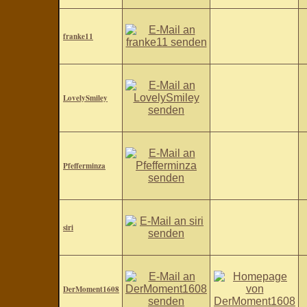
franke11
LovelySmiley
Pfefferminza
siri
DerMoment1608