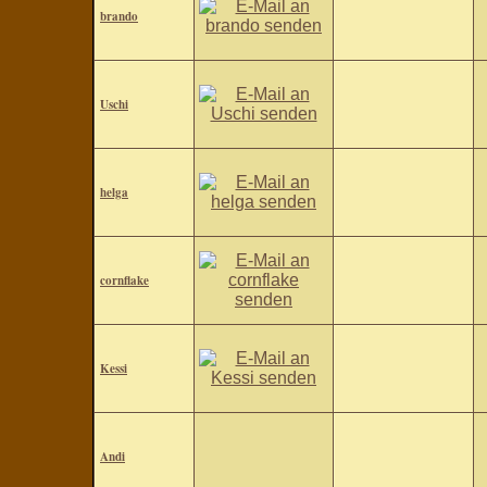
brando
Uschi
helga
cornflake
Kessi
Andi