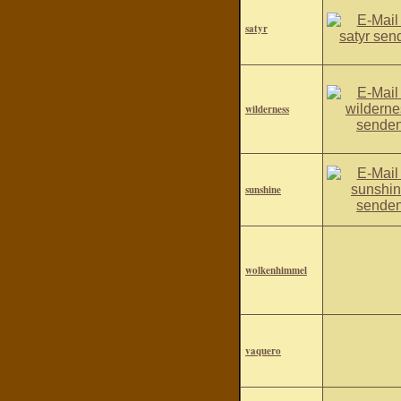
satyr
wilderness
sunshine
wolkenhimmel
vaquero