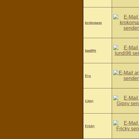
krokomaus
lundi96
Eva
Gipsy
Fricky