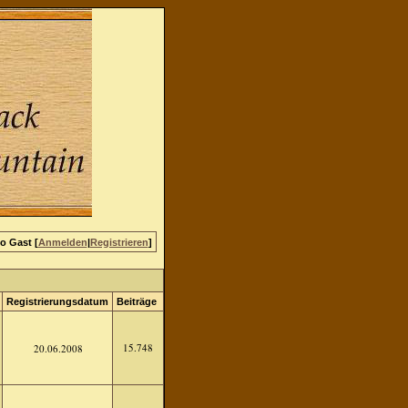
lo Gast [
Anmelden
|
Registrieren
]
Registrierungsdatum
Beiträge
15.748
20.06.2008