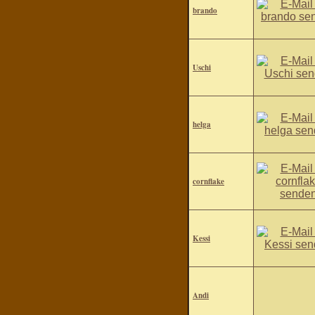
brando
Uschi
helga
cornflake
Kessi
Andi