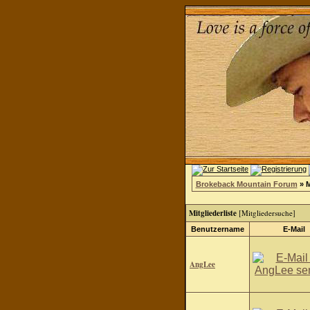
Brokeback Mountain Forum
» M
Mitgliederliste
[
Mitgliedersuche
]
Benutzername
E-Mail
AngLee