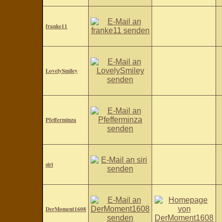
franke11
LovelySmiley
Pfefferminza
siri
DerMoment1608