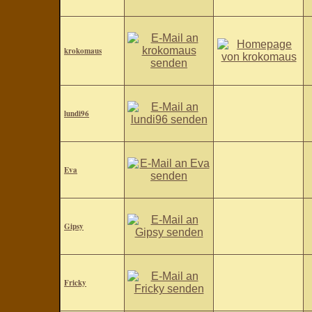
krokomaus
lundi96
Eva
Gipsy
Fricky