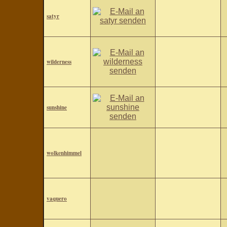
satyr
wilderness
sunshine
wolkenhimmel
vaquero