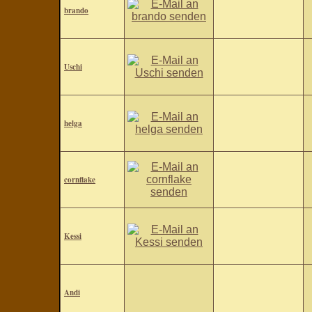
brando
Uschi
helga
cornflake
Kessi
Andi