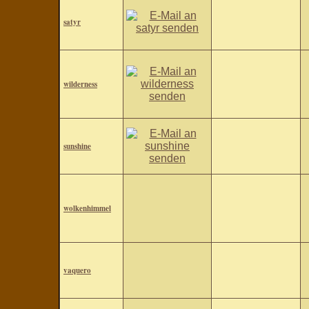
satyr
wilderness
sunshine
wolkenhimmel
vaquero