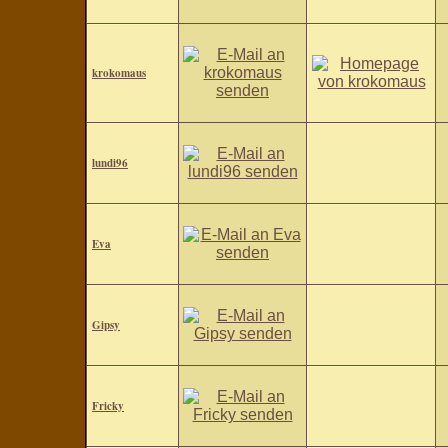
krokomaus
lundi96
Eva
Gipsy
Fricky