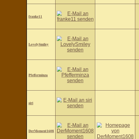
franke11
LovelySmiley
Pfefferminza
siri
DerMoment1608