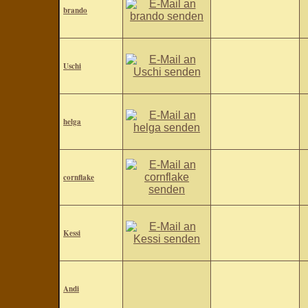
brando
Uschi
helga
cornflake
Kessi
Andi