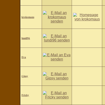
krokomaus
lundi96
Eva
Gipsy
Fricky