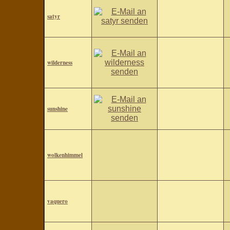
satyr
wilderness
sunshine
wolkenhimmel
vaquero