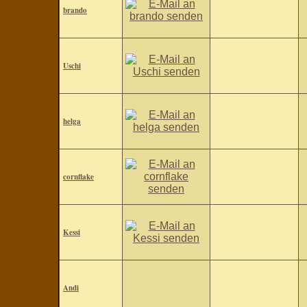
brando
Uschi
helga
cornflake
Kessi
Andi