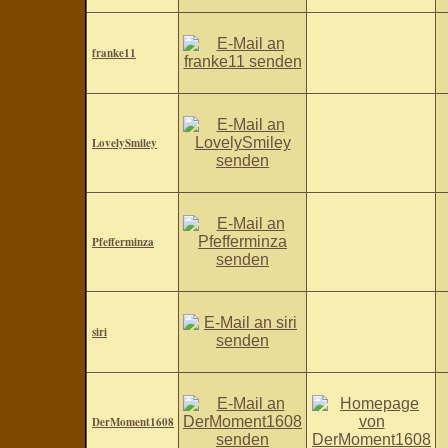
franke11
LovelySmiley
Pfefferminza
siri
DerMoment1608