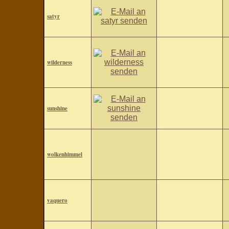
satyr
wilderness
sunshine
wolkenhimmel
vaquero