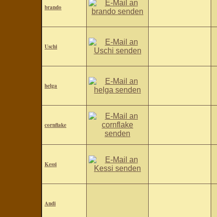
brando
Uschi
helga
cornflake
Kessi
Andi