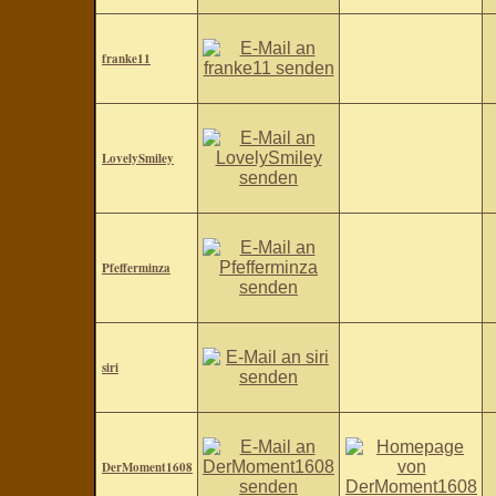
franke11
LovelySmiley
Pfefferminza
siri
DerMoment1608