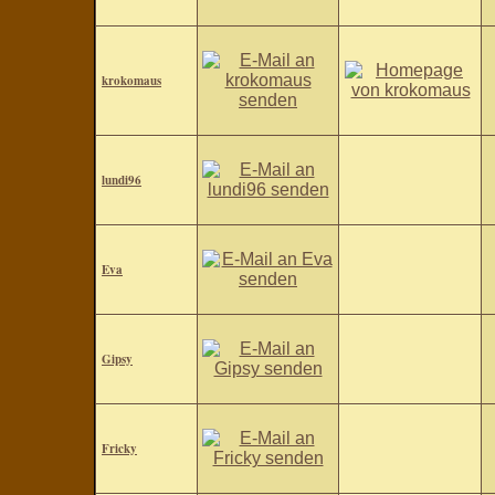
krokomaus
lundi96
Eva
Gipsy
Fricky