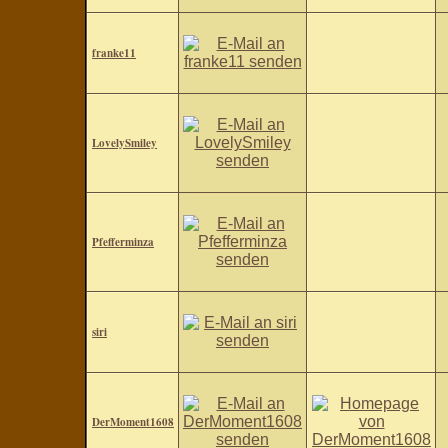
franke11
LovelySmiley
Pfefferminza
siri
DerMoment1608