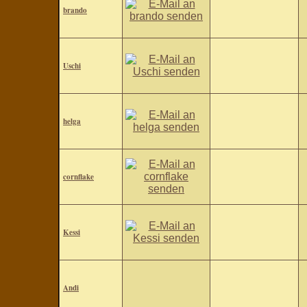
brando
Uschi
helga
cornflake
Kessi
Andi