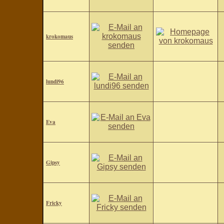
krokomaus
lundi96
Eva
Gipsy
Fricky