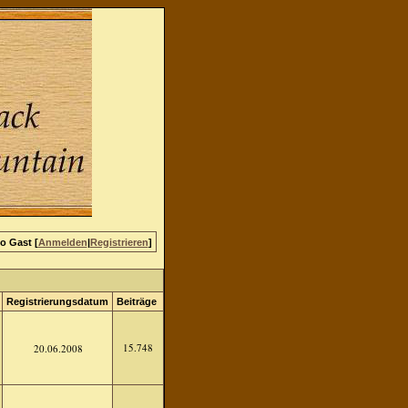
lo Gast [
Anmelden
|
Registrieren
]
Registrierungsdatum
Beiträge
15.748
20.06.2008