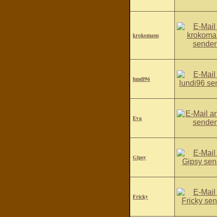
krokomaus
lundi96
Eva
Gipsy
Fricky