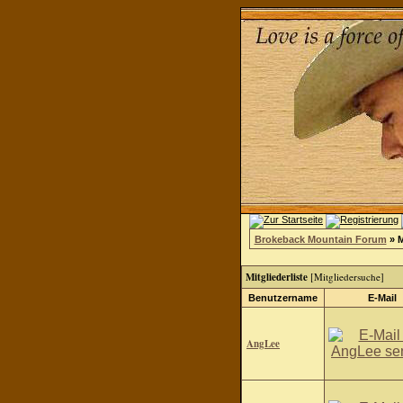
Brokeback Mountain Forum
» M
Mitgliederliste
[
Mitgliedersuche
]
Benutzername
E-Mail
AngLee