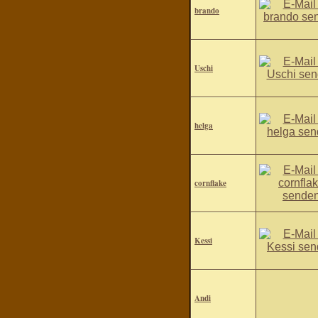
brando
Uschi
helga
cornflake
Kessi
Andi