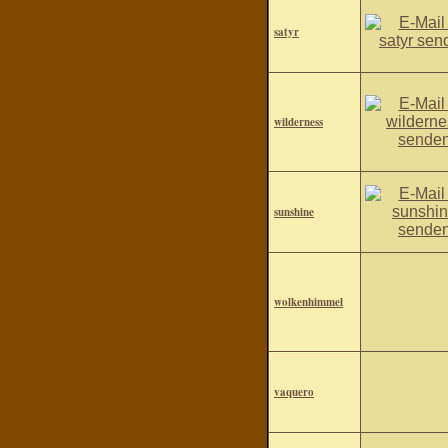
satyr
wilderness
sunshine
wolkenhimmel
vaquero