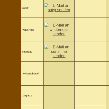
satyr
wilderness
sunshine
wolkenhimmel
vaquero