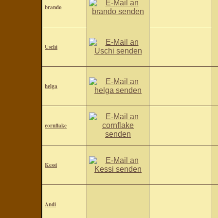
brando
Uschi
helga
cornflake
Kessi
Andi