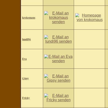
krokomaus
lundi96
Eva
Gipsy
Fricky