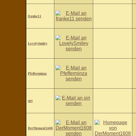
franke11
LovelySmiley
Pfefferminza
siri
DerMoment1608