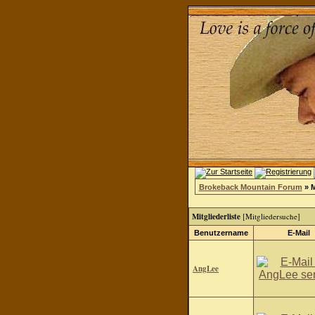
Brokeback Mountain Forum
» M
Mitgliederliste
[
Mitgliedersuche
]
Benutzername
E-Mail
AngLee