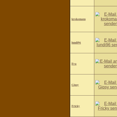
krokomaus
lundi96
Eva
Gipsy
Fricky