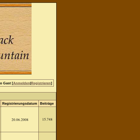
lo Gast [
Anmelden
|
Registrieren
]
Registrierungsdatum
Beiträge
15.748
20.06.2008