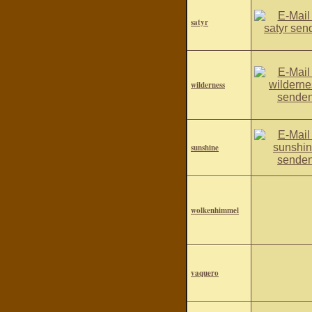
satyr
wilderness
sunshine
wolkenhimmel
vaquero