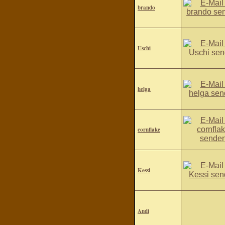
brando
Uschi
helga
cornflake
Kessi
Andi