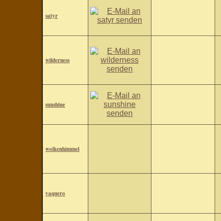
satyr
wilderness
sunshine
wolkenhimmel
vaquero