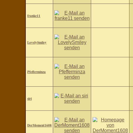
franke11
LovelySmiley
Pfefferminza
siri
DerMoment1608