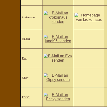
krokomaus
lundi96
Eva
Gipsy
Fricky