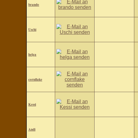
brando
Uschi
helga
cornflake
Kessi
Andi