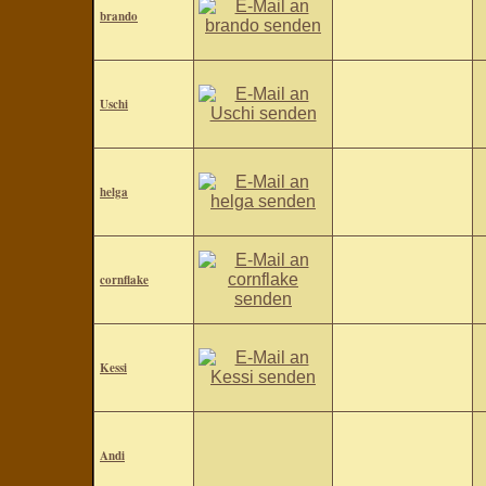
brando
Uschi
helga
cornflake
Kessi
Andi