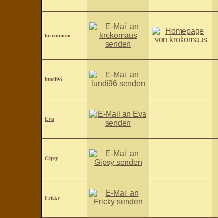
krokomaus
lundi96
Eva
Gipsy
Fricky