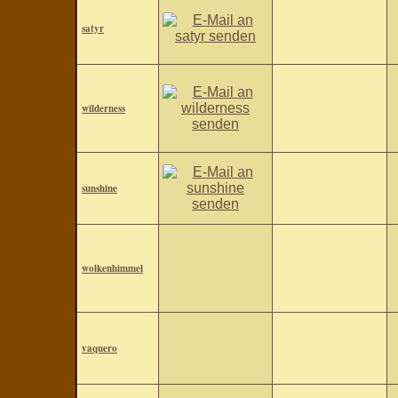
satyr
wilderness
sunshine
wolkenhimmel
vaquero