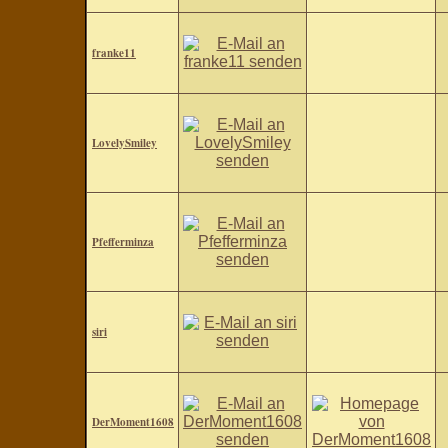
franke11
LovelySmiley
Pfefferminza
siri
DerMoment1608