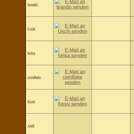
brando
Uschi
helga
cornflake
Kessi
Andi