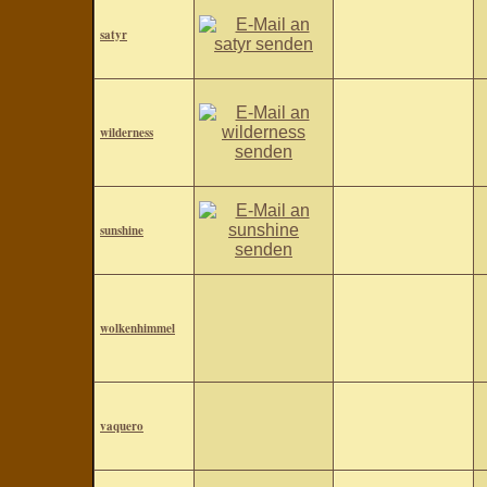
satyr
wilderness
sunshine
wolkenhimmel
vaquero