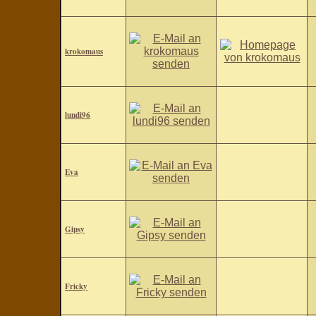
krokomaus
lundi96
Eva
Gipsy
Fricky