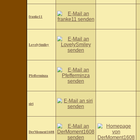
franke11
LovelySmiley
Pfefferminza
siri
DerMoment1608