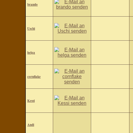
brando
Uschi
helga
cornflake
Kessi
Andi