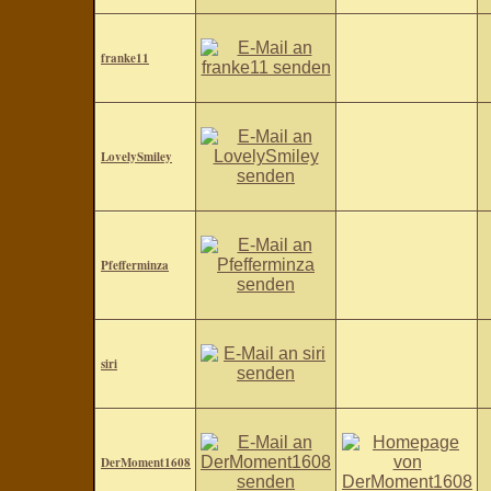
franke11
LovelySmiley
Pfefferminza
siri
DerMoment1608