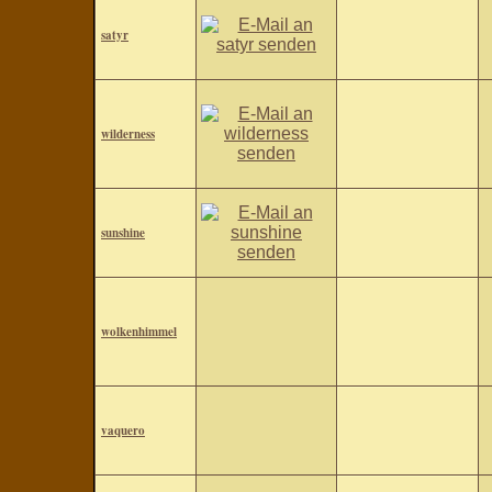
satyr
wilderness
sunshine
wolkenhimmel
vaquero