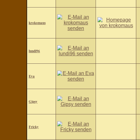
krokomaus
lundi96
Eva
Gipsy
Fricky