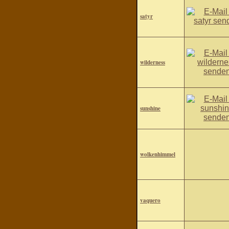
satyr
wilderness
sunshine
wolkenhimmel
vaquero