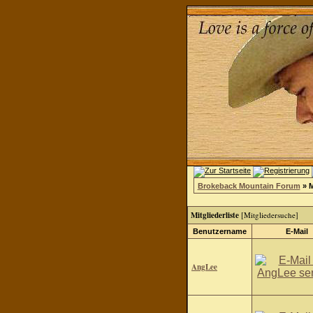
Brokeback Mountain Forum
» M
Mitgliederliste
[
Mitgliedersuche
]
Benutzername
E-Mail
AngLee