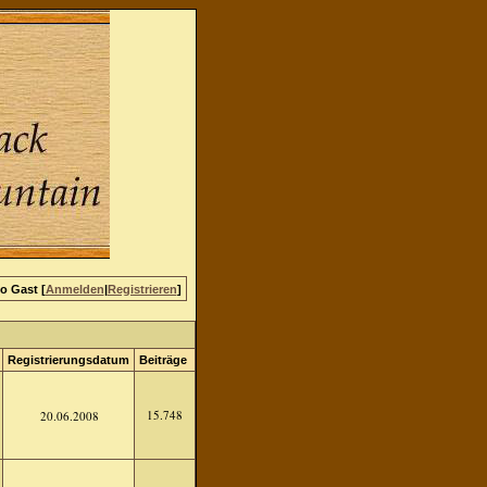
lo Gast [
Anmelden
|
Registrieren
]
Registrierungsdatum
Beiträge
15.748
20.06.2008