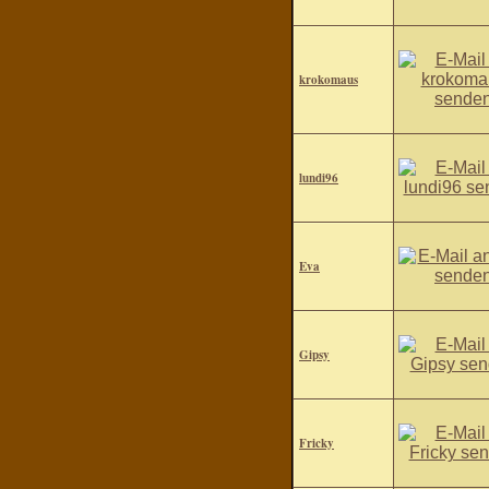
krokomaus
lundi96
Eva
Gipsy
Fricky