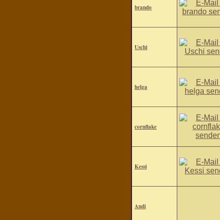
brando
Uschi
helga
cornflake
Kessi
Andi