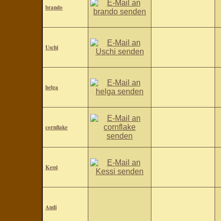
brando
Uschi
helga
cornflake
Kessi
Andi