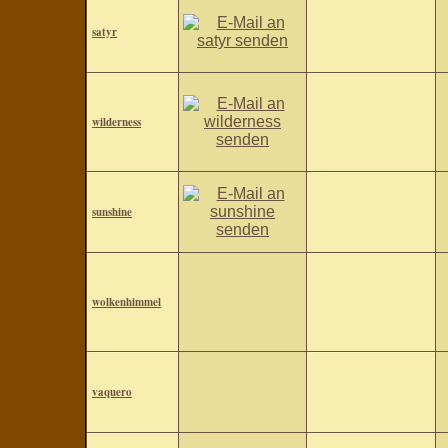
satyr
wilderness
sunshine
wolkenhimmel
vaquero