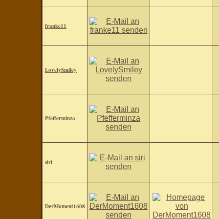
franke11
LovelySmiley
Pfefferminza
siri
DerMoment1608