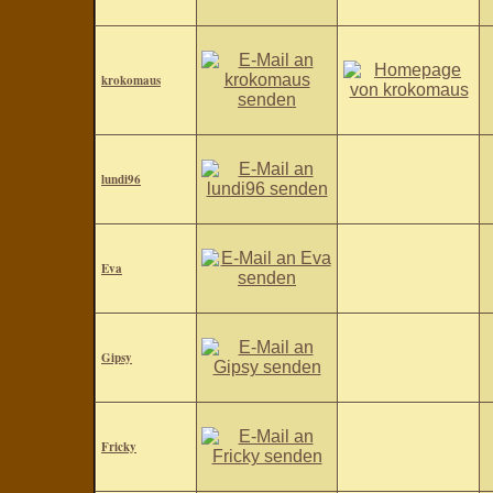
krokomaus
lundi96
Eva
Gipsy
Fricky