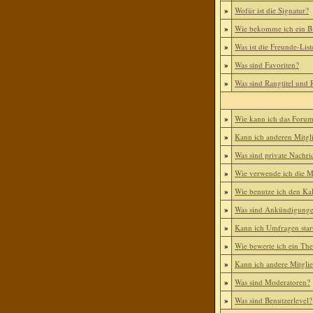
»
Wofür ist die Signatur?
»
Wie bekomme ich ein B
»
Was ist die Freunde-List
»
Was sind Favoriten?
»
Was sind Rangtitel und
»
Wie kann ich das Foru
»
Kann ich anderen Mitgl
»
Was sind private Nachri
»
Wie verwende ich die Mi
»
Wie benutze ich den Ka
»
Was sind Ankündigung
»
Kann ich Umfragen star
»
Wie bewerte ich ein Th
»
Kann ich andere Mitgli
»
Was sind Moderatoren?
»
Was sind Benutzerlevel?