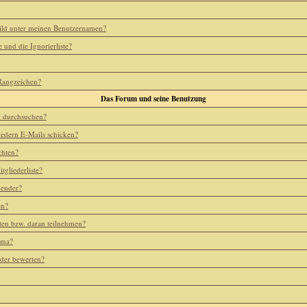
ild unter meinen Benutzernamen?
e und die Ignorierliste?
 Rangzeichen?
Das Forum und seine Benutzung
m durchsuchen?
iedern E-Mails schicken?
chten?
tgliederliste?
lender?
en?
ten bzw. daran teilnehmen?
ema?
eder bewerten?