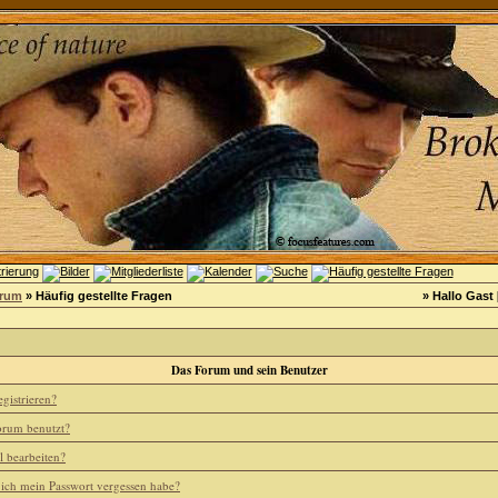
orum
» Häufig gestellte Fragen
» Hallo Gast 
Das Forum und sein Benutzer
gistrieren?
rum benutzt?
l bearbeiten?
 ich mein Passwort vergessen habe?