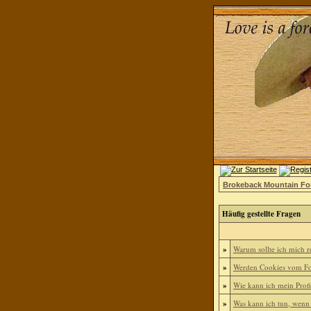
Brokeback Mountain F
Häufig gestellte Fragen
»
Warum sollte ich mich re
»
Werden Cookies vom Fo
»
Wie kann ich mein Profi
»
Was kann ich tun, wenn