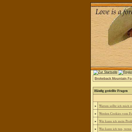
Brokeback Mountain F
Häufig gestellte Fragen
»
Warum sollte ich mich re
»
Werden Cookies vom Fo
»
Wie kann ich mein Profi
»
Was kann ich tun, wenn