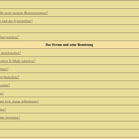
ild unter meinen Benutzernamen?
e und die Ignorierliste?
 Rangzeichen?
Das Forum und seine Benutzung
m durchsuchen?
iedern E-Mails schicken?
chten?
tgliederliste?
lender?
en?
ten bzw. daran teilnehmen?
ema?
eder bewerten?