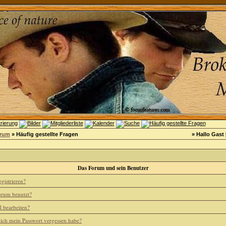
orum
» Häufig gestellte Fragen
» Hallo Gast 
Das Forum und sein Benutzer
gistrieren?
rum benutzt?
l bearbeiten?
 ich mein Passwort vergessen habe?