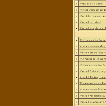
»
Wofür ist die Signatur?
»
Wie bekomme ich ein B
»
Was ist die Freunde-List
»
Was sind Favoriten?
»
Was sind Rangtitel und
»
Wie kann ich das Foru
»
Kann ich anderen Mitgl
»
Was sind private Nachri
»
Wie verwende ich die Mi
»
Wie benutze ich den Ka
»
Was sind Ankündigung
»
Kann ich Umfragen star
»
Wie bewerte ich ein Th
»
Kann ich andere Mitgli
»
Was sind Moderatoren?
»
Was sind Benutzerlevel?