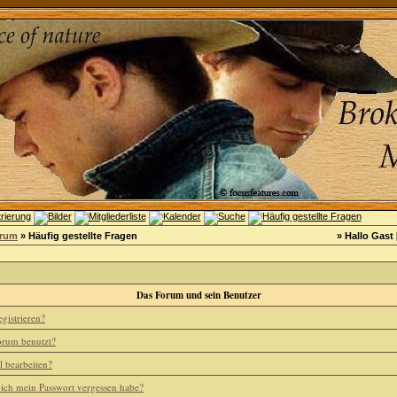
orum
» Häufig gestellte Fragen
» Hallo Gast 
Das Forum und sein Benutzer
gistrieren?
rum benutzt?
l bearbeiten?
 ich mein Passwort vergessen habe?