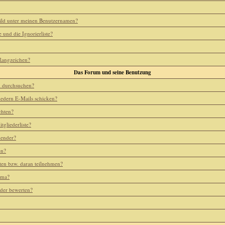
ild unter meinen Benutzernamen?
e und die Ignorierliste?
 Rangzeichen?
Das Forum und seine Benutzung
m durchsuchen?
iedern E-Mails schicken?
chten?
tgliederliste?
lender?
en?
ten bzw. daran teilnehmen?
ema?
eder bewerten?