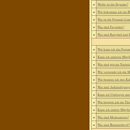
»
Wofür ist die Signatur?
»
Wie bekomme ich ein B
»
Was ist die Freunde-List
»
Was sind Favoriten?
»
Was sind Rangtitel und
»
Wie kann ich das Foru
»
Kann ich anderen Mitgl
»
Was sind private Nachri
»
Wie verwende ich die Mi
»
Wie benutze ich den Ka
»
Was sind Ankündigung
»
Kann ich Umfragen star
»
Wie bewerte ich ein Th
»
Kann ich andere Mitgli
»
Was sind Moderatoren?
»
Was sind Benutzerlevel?