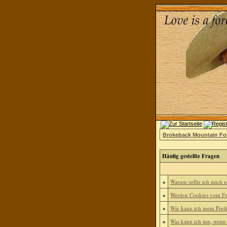
Brokeback Mountain F
Häufig gestellte Fragen
»
Warum sollte ich mich re
»
Werden Cookies vom Fo
»
Wie kann ich mein Profi
»
Was kann ich tun, wenn