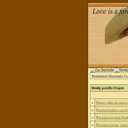
Brokeback Mountain F
Häufig gestellte Fragen
»
Warum sollte ich mich re
»
Werden Cookies vom Fo
»
Wie kann ich mein Profi
»
Was kann ich tun, wenn