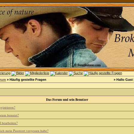
orum
» Häufig gestellte Fragen
» Hallo Gast 
Das Forum und sein Benutzer
gistrieren?
rum benutzt?
l bearbeiten?
 ich mein Passwort vergessen habe?