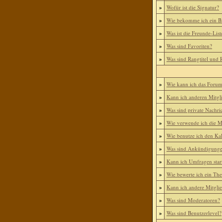
»
Wofür ist die Signatur?
»
Wie bekomme ich ein B
»
Was ist die Freunde-List
»
Was sind Favoriten?
»
Was sind Rangtitel und
»
Wie kann ich das Foru
»
Kann ich anderen Mitgl
»
Was sind private Nachri
»
Wie verwende ich die Mi
»
Wie benutze ich den Ka
»
Was sind Ankündigung
»
Kann ich Umfragen star
»
Wie bewerte ich ein Th
»
Kann ich andere Mitgli
»
Was sind Moderatoren?
»
Was sind Benutzerlevel?