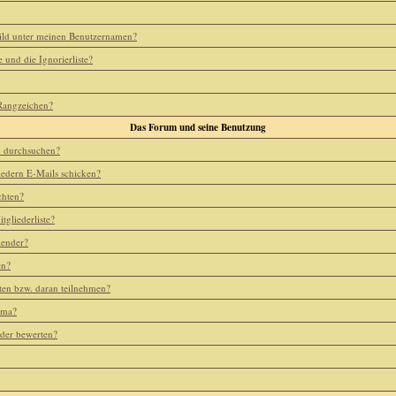
ild unter meinen Benutzernamen?
e und die Ignorierliste?
 Rangzeichen?
Das Forum und seine Benutzung
m durchsuchen?
iedern E-Mails schicken?
chten?
tgliederliste?
lender?
en?
ten bzw. daran teilnehmen?
ema?
eder bewerten?