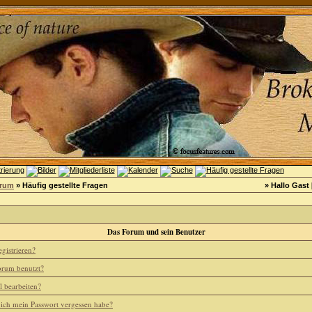
orum
» Häufig gestellte Fragen
» Hallo Gast 
Das Forum und sein Benutzer
gistrieren?
rum benutzt?
l bearbeiten?
 ich mein Passwort vergessen habe?