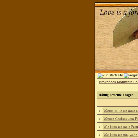
Brokeback Mountain F
Häufig gestellte Fragen
»
Warum sollte ich mich re
»
Werden Cookies vom Fo
»
Wie kann ich mein Profi
»
Was kann ich tun, wenn