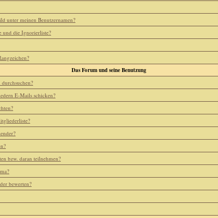
ild unter meinen Benutzernamen?
e und die Ignorierliste?
 Rangzeichen?
Das Forum und seine Benutzung
m durchsuchen?
iedern E-Mails schicken?
chten?
tgliederliste?
lender?
en?
ten bzw. daran teilnehmen?
ema?
eder bewerten?