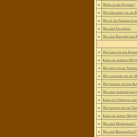
»
Wofür ist die Signatur?
»
Wie bekomme ich ein B
»
Was ist die Freunde-List
»
Was sind Favoriten?
»
Was sind Rangtitel und
»
Wie kann ich das Foru
»
Kann ich anderen Mitgl
»
Was sind private Nachri
»
Wie verwende ich die Mi
»
Wie benutze ich den Ka
»
Was sind Ankündigung
»
Kann ich Umfragen star
»
Wie bewerte ich ein Th
»
Kann ich andere Mitgli
»
Was sind Moderatoren?
»
Was sind Benutzerlevel?