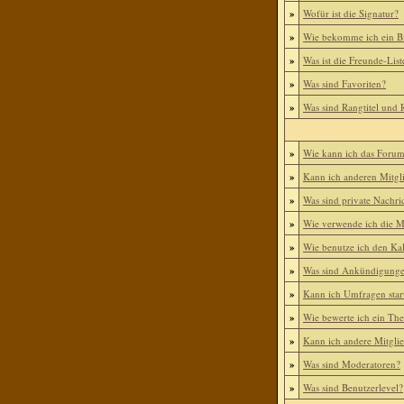
»
Wofür ist die Signatur?
»
Wie bekomme ich ein B
»
Was ist die Freunde-List
»
Was sind Favoriten?
»
Was sind Rangtitel und
»
Wie kann ich das Foru
»
Kann ich anderen Mitgl
»
Was sind private Nachri
»
Wie verwende ich die Mi
»
Wie benutze ich den Ka
»
Was sind Ankündigung
»
Kann ich Umfragen star
»
Wie bewerte ich ein Th
»
Kann ich andere Mitgli
»
Was sind Moderatoren?
»
Was sind Benutzerlevel?