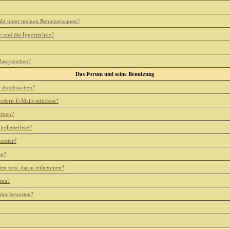
ild unter meinen Benutzernamen?
e und die Ignorierliste?
 Rangzeichen?
Das Forum und seine Benutzung
m durchsuchen?
iedern E-Mails schicken?
chten?
tgliederliste?
lender?
en?
ten bzw. daran teilnehmen?
ema?
eder bewerten?