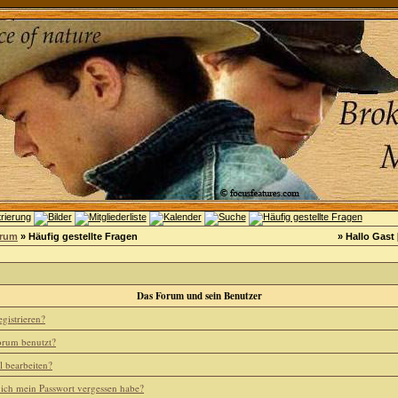
orum
» Häufig gestellte Fragen
» Hallo Gast 
Das Forum und sein Benutzer
gistrieren?
rum benutzt?
l bearbeiten?
 ich mein Passwort vergessen habe?