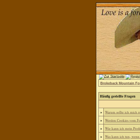
Brokeback Mountain F
Häufig gestellte Fragen
»
Warum sollte ich mich re
»
Werden Cookies vom Fo
»
Wie kann ich mein Profi
»
Was kann ich tun, wenn