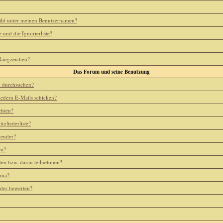
ild unter meinen Benutzernamen?
e und die Ignorierliste?
 Rangzeichen?
Das Forum und seine Benutzung
m durchsuchen?
iedern E-Mails schicken?
chten?
tgliederliste?
lender?
en?
ten bzw. daran teilnehmen?
ema?
eder bewerten?