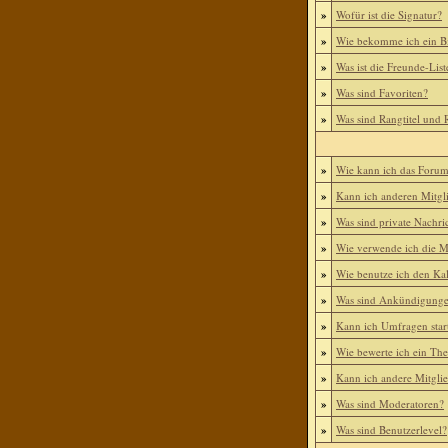
»
Wofür ist die Signatur?
»
Wie bekomme ich ein B
»
Was ist die Freunde-List
»
Was sind Favoriten?
»
Was sind Rangtitel und
»
Wie kann ich das Foru
»
Kann ich anderen Mitgl
»
Was sind private Nachri
»
Wie verwende ich die Mi
»
Wie benutze ich den Ka
»
Was sind Ankündigung
»
Kann ich Umfragen star
»
Wie bewerte ich ein Th
»
Kann ich andere Mitgli
»
Was sind Moderatoren?
»
Was sind Benutzerlevel?