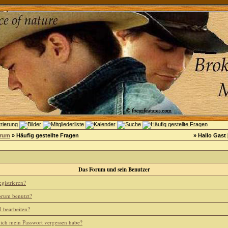
orum
» Häufig gestellte Fragen
» Hallo Gast 
Das Forum und sein Benutzer
gistrieren?
rum benutzt?
l bearbeiten?
 ich mein Passwort vergessen habe?