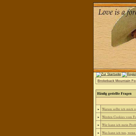
Brokeback Mountain F
Häufig gestellte Fragen
»
Warum sollte ich mich re
»
Werden Cookies vom Fo
»
Wie kann ich mein Profi
»
Was kann ich tun, wenn