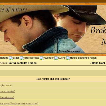
orum
» Häufig gestellte Fragen
» Hallo Gast 
Das Forum und sein Benutzer
gistrieren?
rum benutzt?
l bearbeiten?
 ich mein Passwort vergessen habe?