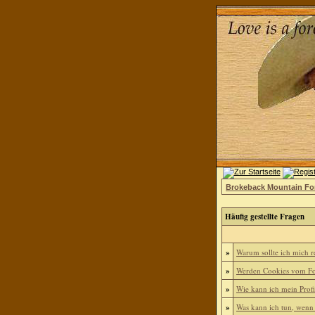
Brokeback Mountain F
Häufig gestellte Fragen
»
Warum sollte ich mich re
»
Werden Cookies vom Fo
»
Wie kann ich mein Profi
»
Was kann ich tun, wenn