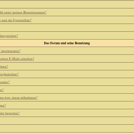
ild unter meinen Benutzernamen?
e und die Ignorierliste?
 Rangzeichen?
Das Forum und seine Benutzung
m durchsuchen?
iedern E-Mails schicken?
chten?
tgliederliste?
lender?
en?
ten bzw. daran teilnehmen?
ema?
eder bewerten?