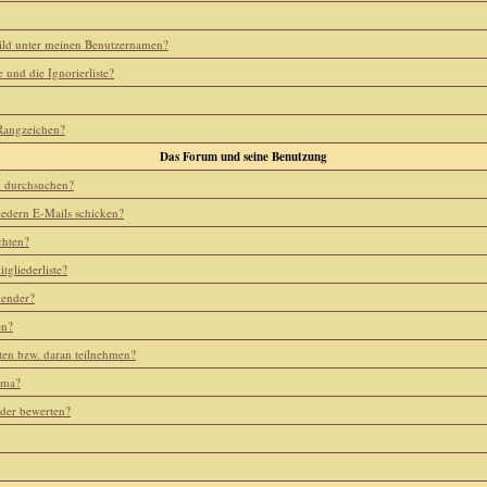
ild unter meinen Benutzernamen?
e und die Ignorierliste?
 Rangzeichen?
Das Forum und seine Benutzung
m durchsuchen?
iedern E-Mails schicken?
chten?
tgliederliste?
lender?
en?
ten bzw. daran teilnehmen?
ema?
eder bewerten?