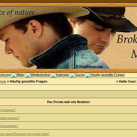
orum
» Häufig gestellte Fragen
» Hallo Gast 
Das Forum und sein Benutzer
gistrieren?
rum benutzt?
l bearbeiten?
 ich mein Passwort vergessen habe?