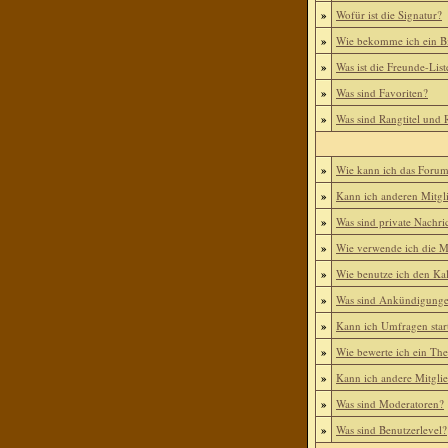
»
Wofür ist die Signatur?
»
Wie bekomme ich ein B
»
Was ist die Freunde-List
»
Was sind Favoriten?
»
Was sind Rangtitel und
»
Wie kann ich das Foru
»
Kann ich anderen Mitgl
»
Was sind private Nachri
»
Wie verwende ich die Mi
»
Wie benutze ich den Ka
»
Was sind Ankündigung
»
Kann ich Umfragen star
»
Wie bewerte ich ein Th
»
Kann ich andere Mitgli
»
Was sind Moderatoren?
»
Was sind Benutzerlevel?