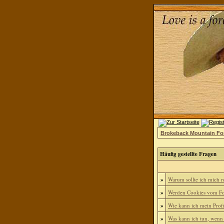
Brokeback Mountain F
Häufig gestellte Fragen
»
Warum sollte ich mich re
»
Werden Cookies vom Fo
»
Wie kann ich mein Profi
»
Was kann ich tun, wenn