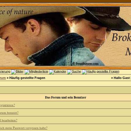
orum
» Häufig gestellte Fragen
» Hallo Gast 
Das Forum und sein Benutzer
gistrieren?
rum benutzt?
l bearbeiten?
 ich mein Passwort vergessen habe?