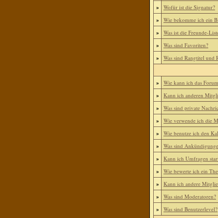
»
Wofür ist die Signatur?
»
Wie bekomme ich ein B
»
Was ist die Freunde-List
»
Was sind Favoriten?
»
Was sind Rangtitel und
»
Wie kann ich das Foru
»
Kann ich anderen Mitgl
»
Was sind private Nachri
»
Wie verwende ich die Mi
»
Wie benutze ich den Ka
»
Was sind Ankündigung
»
Kann ich Umfragen star
»
Wie bewerte ich ein Th
»
Kann ich andere Mitgli
»
Was sind Moderatoren?
»
Was sind Benutzerlevel?