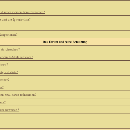
ild unter meinen Benutzernamen?
e und die Ignorierliste?
 Rangzeichen?
Das Forum und seine Benutzung
m durchsuchen?
iedern E-Mails schicken?
chten?
tgliederliste?
lender?
en?
ten bzw. daran teilnehmen?
ema?
eder bewerten?