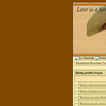
Brokeback Mountain F
Häufig gestellte Fragen
»
Warum sollte ich mich re
»
Werden Cookies vom Fo
»
Wie kann ich mein Profi
»
Was kann ich tun, wenn