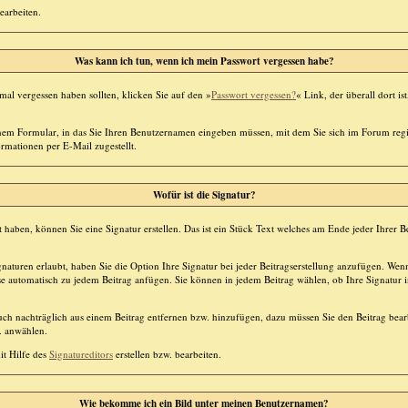
earbeiten.
Was kann ich tun, wenn ich mein Passwort vergessen habe?
al vergessen haben sollten, klicken Sie auf den »
Passwort vergessen?
« Link, der überall dort i
nem Formular, in das Sie Ihren Benutzernamen eingeben müssen, mit dem Sie sich im Forum regi
mationen per E-Mail zugestellt.
Wofür ist die Signatur?
t haben, können Sie eine Signatur erstellen. Das ist ein Stück Text welches am Ende jeder Ihrer 
aturen erlaubt, haben Sie die Option Ihre Signatur bei jeder Beitragserstellung anzufügen. Wenn 
e automatisch zu jedem Beitrag anfügen. Sie können in jedem Beitrag wählen, ob Ihre Signatur 
uch nachträglich aus einem Beitrag entfernen bzw. hinzufügen, dazu müssen Sie den Beitrag bear
w. anwählen.
it Hilfe des
Signatureditors
erstellen bzw. bearbeiten.
Wie bekomme ich ein Bild unter meinen Benutzernamen?