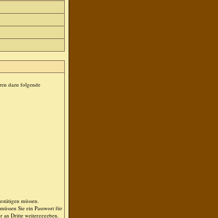
ören dazu folgende
bestätigen müssen.
müssen Sie ein Passwort für
r an Dritte weitergegeben.