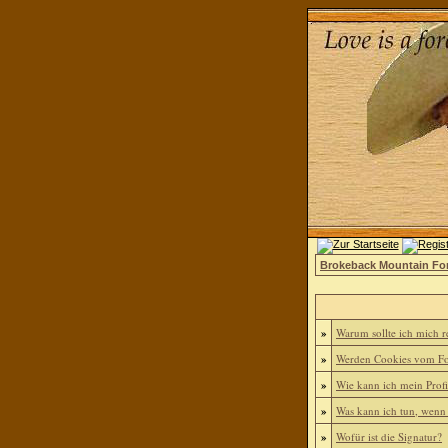
Brokeback Mountain F
»
Warum sollte ich mich re
»
Werden Cookies vom Fo
»
Wie kann ich mein Profi
»
Was kann ich tun, wenn
»
Wofür ist die Signatur?