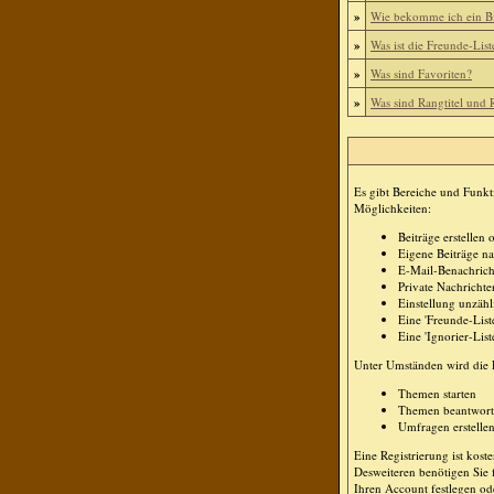
»
Wie bekomme ich ein B
»
Was ist die Freunde-List
»
Was sind Favoriten?
»
Was sind Rangtitel und
Es gibt Bereiche und Funkt
Möglichkeiten:
Beiträge erstelle
Eigene Beiträge na
E-Mail-Benachrich
Private Nachricht
Einstellung unzähl
Eine 'Freunde-Lis
Eine 'Ignorier-Lis
Unter Umständen wird die R
Themen starten
Themen beantwor
Umfragen erstelle
Eine Registrierung ist kost
Desweiteren benötigen Sie 
Ihren Account festlegen od