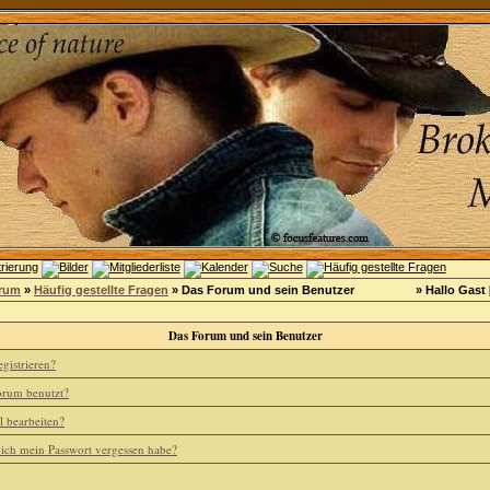
orum
»
Häufig gestellte Fragen
» Das Forum und sein Benutzer
» Hallo Gast 
Das Forum und sein Benutzer
gistrieren?
rum benutzt?
l bearbeiten?
 ich mein Passwort vergessen habe?