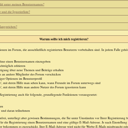
ild unter meinen Benutzernamen?
e und die Ignorierliste?
 Rangzeichen?
Warum sollte ich mich registrieren?
ionen im Forum, die ausschließlich registrierten Benutzern vorbehalten sind. In jedem Falle geh
n ohne einen Benutzernamen einzugeben
chträglich editieren
tigung über neue Themen und Beiträge erhalten
en an andere Mitglieder des Forum verschicken
iger Optionen im Benutzerprofil
te', mit deren Hilfe man sehen kann, wann Freunde im Forum unterwegs sind
te', mit deren Hilfe man andere Nutzer des Forum ignorieren kann
egistrierung auch für folgende, grundlegende Funktionen vorausgesetzt:
ten
n und daran teilnehmen
enfrei, unterliegt aber gewissen Bestimmungen, die Sie unter Umständen vor Ihrer Registrierung 
für die Registrierung einen Benutzernamen und eine gültige E-Mail-Adresse. Je nach Einstellung 
er bekommen es zugeschickt. Ihre E-Mail-Adresse wird nicht für Werbe-E-Mails missbraucht ode