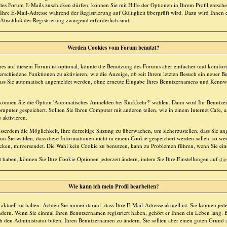
es Forum E-Mails zuschicken dürfen, können Sie mit Hilfe der Optionen in Ihrem Profil entsche
Ihre E-Mail-Adresse während der Registrierung auf Gültigkeit überprüft wird. Dazu wird Ihnen 
 Abschluß der Registrierung zwingend erforderlich sind.
Werden Cookies vom Forum benutzt?
s auf diesem Forum ist optional, könnte die Benutzung des Forums aber einfacher und komfor
rschiedene Funktionen zu aktivieren, wie die Anzeige, ob seit Ihrem letzten Besuch ein neuer B
 dass Sie automatisch angemeldet werden, ohne erneute Eingabe Ihres Benutzernamens und Kennw
n, können Sie die Option 'Automatisches Anmelden bei Rückkehr?' wählen. Dann wird Ihr Benutz
uter gespeichert. Sollten Sie Ihren Computer mit anderen teilen, wie in einem Internet Cafe, an
 aktivieren.
sserdem die Möglichkeit, Ihre derzeitige Sitzung zu überwachen, um sicherzustellen, dass Sie a
nn Sie wählen, dass diese Informationen nicht in einem Cookie gespeichert werden sollen, so we
icken, mitversendet. Die Wahl kein Cookie zu benutzen, kann zu Problemen führen, wenn Sie ei
rt haben, können Sie Ihre Cookie Optionen jederzeit ändern, indem Sie Ihre Einstellungen auf
die
Wie kann ich mein Profil bearbeiten?
l aktuell zu halten. Achten Sie immer darauf, dass Ihre E-Mail-Adresse aktuell ist. Sie können jede
dern. Wenn Sie einmal Ihren Benutzernamen registriert haben, gehört er Ihnen ein Leben lang. B
den Administrator bitten, Ihren Benutzernamen zu ändern. Sie sollten aber einen guten Grund