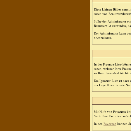
Diese kleinen Bilder nenn
Arten von Benutzerbildern:
Sollte der Administrator e
Benutzerbild auswählen, das
Der Administrator kann auc
hochzuladen.
In der Freunde-Liste könne
sehen, welcher Ihrer Freun
zu Ihrer Freunde-Liste hin
Die Ignorier-Liste ist dazu
der Lage Ihnen Private Nac
Mit Hilfe von Favoriten kö
Sie in Ihre Favoriten aufn
In den
Favoriten
können Si