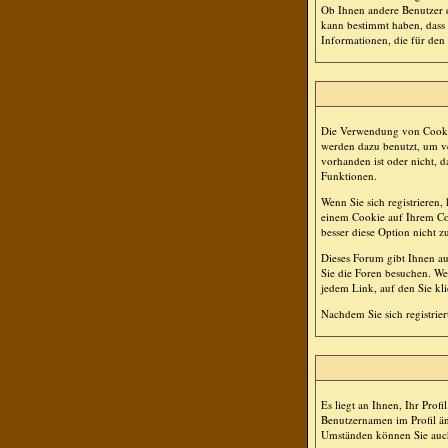
Ob Ihnen andere Benutzer d
kann bestimmt haben, dass 
Informationen, die für den
Die Verwendung von Cookie
werden dazu benutzt, um ve
vorhanden ist oder nicht,
Funktionen.
Wenn Sie sich registriere
einem Cookie auf Ihrem Comp
besser diese Option nicht zu
Dieses Forum gibt Ihnen au
Sie die Foren besuchen. We
jedem Link, auf den Sie kl
Nachdem Sie sich registrie
Es liegt an Ihnen, Ihr Profi
Benutzernamen im Profil än
Umständen können Sie auch 