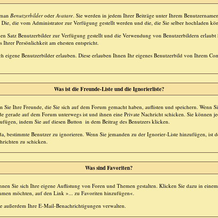
t man
Benutzerbilder
oder
Avatare
. Sie werden in jedem Ihrer Beiträge unter Ihrem Benutzernamen
 Die, die vom Administrator zur Verfügung gestellt werden und die, die Sie selber hochladen kö
inen Satz Benutzerbilder zur Verfügung gestellt und die Verwendung von Benutzerbildern erlaubt
 Ihrer Persönlichkeit am ehesten entspricht.
h eigene Benutzerbilder erlauben. Diese erlauben Ihnen Ihr eigenes Benutzerbild von Ihrem Co
Was ist die Freunde-Liste und die Ignorierliste?
n Sie Ihre Freunde, die Sie sich auf dem Forum gemacht haben, auflisten und speichern. Wenn S
de gerade auf dem Forum unterwegs ist und ihnen eine Private Nachricht schicken. Sie können 
zufügen, indem Sie auf diesen Button
in dem Beitrag des Benutzers klicken.
 da, bestimmte Benutzer zu ignorieren. Wenn Sie jemanden zu der Ignorier-Liste hinzufügen, ist 
hrichten zu schicken.
Was sind Favoriten?
nnen Sie sich Ihre eigene Auflistung von Foren und Themen gestalten. Klicken Sie dazu in ein
ehmen möchten, auf den Link »... zu Favoriten hinzufügen«.
e außerdem Ihre E-Mail-Benachrichtigungen verwalten.