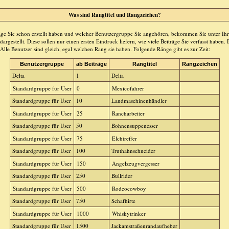
Was sind Rangtitel und Rangzeichen?
räge Sie schon erstellt haben und welcher Benutzergruppe Sie angehören, bekommen Sie unter 
argestellt. Diese sollen nur einen ersten Eindruck liefern, wie viele Beiträge Sie verfasst haben.
Alle Benutzer sind gleich, egal welchen Rang sie haben. Folgende Ränge gibt es zur Zeit:
Benutzergruppe
ab Beiträge
Rangtitel
Rangzeichen
Delta
1
Delta
Standardgruppe für User
0
Mexicofahrer
Standardgruppe für User
10
Landmaschinenhändler
Standardgruppe für User
25
Rancharbeiter
Standardgruppe für User
50
Bohnensuppenesser
Standardgruppe für User
75
Elchtreffer
Standardgruppe für User
100
Truthahnschneider
Standardgruppe für User
150
Angelzeugvergesser
Standardgruppe für User
250
Bullrider
Standardgruppe für User
500
Rodeocowboy
Standardgruppe für User
750
Schafhirte
Standardgruppe für User
1000
Whiskytrinker
Standardgruppe für User
1500
Jackamstraßenrandaufheber