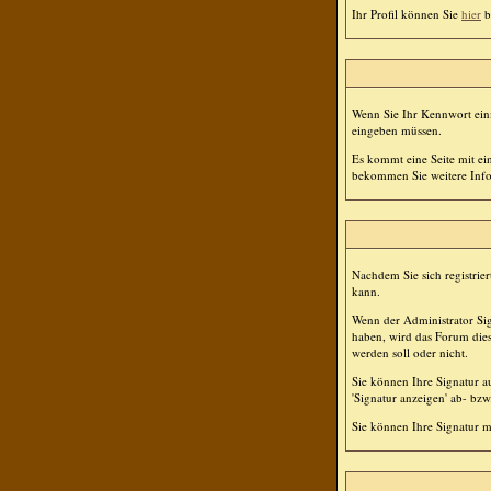
Ihr Profil können Sie
hier
b
Wenn Sie Ihr Kennwort einm
eingeben müssen.
Es kommt eine Seite mit ei
bekommen Sie weitere Infor
Nachdem Sie sich registrier
kann.
Wenn der Administrator Sign
haben, wird das Forum dies
werden soll oder nicht.
Sie können Ihre Signatur a
'Signatur anzeigen' ab- bz
Sie können Ihre Signatur m