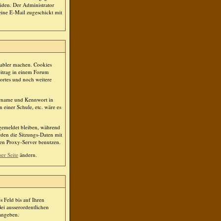
iden. Der Administrator
eine E-Mail zugeschickt mit
tabler machen. Cookies
eitrag in einem Forum
ortes und noch weitere
ername und Kennwort in
 einer Schule, etc. wäre es
ngemeldet bleiben, während
rden die Sitzungs-Daten mit
nen Proxy-Server benutzen.
ser Seite
ändern.
s Feld bis auf Ihren
ei ausserordentlichen
 angeben.