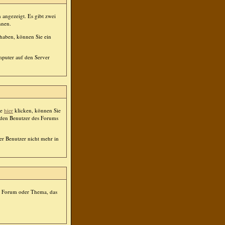
 angezeigt. Es gibt zwei
nnen.
 haben, können Sie ein
mputer auf den Server
ie
hier
klicken, können Sie
jeden Benutzer des Forums
der Benutzer nicht mehr in
em Forum oder Thema, das