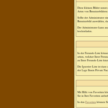
Diese kleinen Bilder nenn
Arten von Benutzerbildern:
Sollte der Administrator e
Benutzerbild auswählen, das
Der Administrator kann auc
hochzuladen.
In der Freunde-Liste könne
sehen, welcher Ihrer Freun
zu Ihrer Freunde-Liste hin
Die Ignorier-Liste ist dazu
der Lage Ihnen Private Nac
Mit Hilfe von Favoriten kö
Sie in Ihre Favoriten aufn
In den
Favoriten
können Si