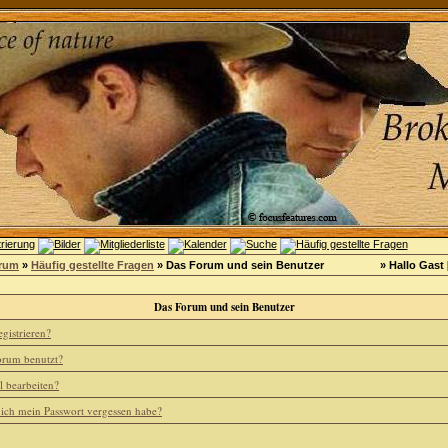
orum
»
Häufig gestellte Fragen
» Das Forum und sein Benutzer
» Hallo Gast 
Das Forum und sein Benutzer
gistrieren?
rum benutzt?
l bearbeiten?
 ich mein Passwort vergessen habe?