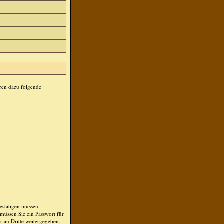
ören dazu folgende
bestätigen müssen.
müssen Sie ein Passwort für
r an Dritte weitergegeben.