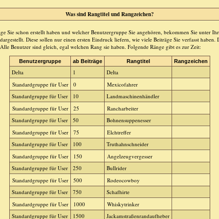
Was sind Rangtitel und Rangzeichen?
räge Sie schon erstellt haben und welcher Benutzergruppe Sie angehören, bekommen Sie unter 
argestellt. Diese sollen nur einen ersten Eindruck liefern, wie viele Beiträge Sie verfasst haben.
Alle Benutzer sind gleich, egal welchen Rang sie haben. Folgende Ränge gibt es zur Zeit:
Benutzergruppe
ab Beiträge
Rangtitel
Rangzeichen
Delta
1
Delta
Standardgruppe für User
0
Mexicofahrer
Standardgruppe für User
10
Landmaschinenhändler
Standardgruppe für User
25
Rancharbeiter
Standardgruppe für User
50
Bohnensuppenesser
Standardgruppe für User
75
Elchtreffer
Standardgruppe für User
100
Truthahnschneider
Standardgruppe für User
150
Angelzeugvergesser
Standardgruppe für User
250
Bullrider
Standardgruppe für User
500
Rodeocowboy
Standardgruppe für User
750
Schafhirte
Standardgruppe für User
1000
Whiskytrinker
Standardgruppe für User
1500
Jackamstraßenrandaufheber