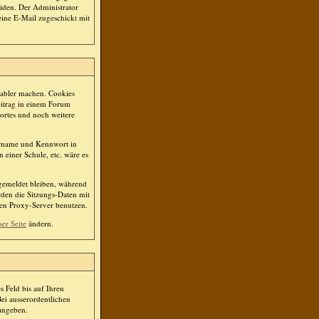
iden. Der Administrator
eine E-Mail zugeschickt mit
tabler machen. Cookies
eitrag in einem Forum
ortes und noch weitere
ername und Kennwort in
 einer Schule, etc. wäre es
ngemeldet bleiben, während
rden die Sitzungs-Daten mit
nen Proxy-Server benutzen.
ser Seite
ändern.
s Feld bis auf Ihren
ei ausserordentlichen
 angeben.