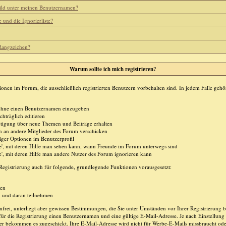
ild unter meinen Benutzernamen?
e und die Ignorierliste?
 Rangzeichen?
Warum sollte ich mich registrieren?
ionen im Forum, die ausschließlich registrierten Benutzern vorbehalten sind. In jedem Falle geh
n ohne einen Benutzernamen einzugeben
chträglich editieren
tigung über neue Themen und Beiträge erhalten
en an andere Mitglieder des Forum verschicken
iger Optionen im Benutzerprofil
te', mit deren Hilfe man sehen kann, wann Freunde im Forum unterwegs sind
te', mit deren Hilfe man andere Nutzer des Forum ignorieren kann
egistrierung auch für folgende, grundlegende Funktionen vorausgesetzt:
ten
n und daran teilnehmen
enfrei, unterliegt aber gewissen Bestimmungen, die Sie unter Umständen vor Ihrer Registrierung 
für die Registrierung einen Benutzernamen und eine gültige E-Mail-Adresse. Je nach Einstellung 
er bekommen es zugeschickt. Ihre E-Mail-Adresse wird nicht für Werbe-E-Mails missbraucht ode