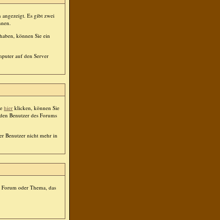
 angezeigt. Es gibt zwei
nnen.
 haben, können Sie ein
mputer auf den Server
ie
hier
klicken, können Sie
jeden Benutzer des Forums
der Benutzer nicht mehr in
em Forum oder Thema, das