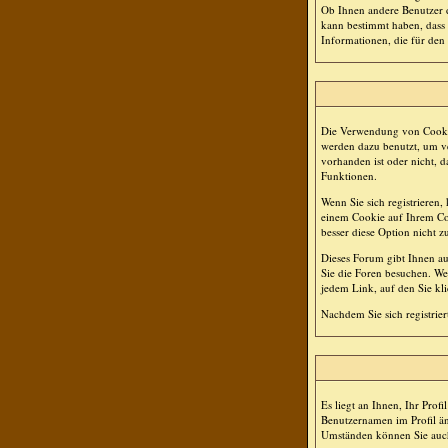
Ob Ihnen andere Benutzer d
kann bestimmt haben, dass 
Informationen, die für den
Die Verwendung von Cookie
werden dazu benutzt, um ve
vorhanden ist oder nicht,
Funktionen.
Wenn Sie sich registriere
einem Cookie auf Ihrem Comp
besser diese Option nicht zu
Dieses Forum gibt Ihnen au
Sie die Foren besuchen. We
jedem Link, auf den Sie kl
Nachdem Sie sich registrie
Es liegt an Ihnen, Ihr Profi
Benutzernamen im Profil än
Umständen können Sie auch 