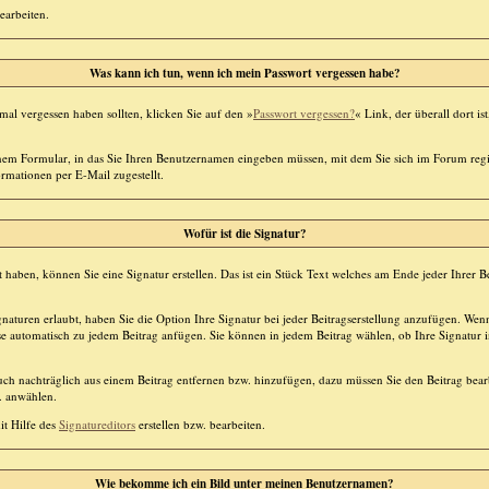
earbeiten.
Was kann ich tun, wenn ich mein Passwort vergessen habe?
al vergessen haben sollten, klicken Sie auf den »
Passwort vergessen?
« Link, der überall dort i
nem Formular, in das Sie Ihren Benutzernamen eingeben müssen, mit dem Sie sich im Forum regi
mationen per E-Mail zugestellt.
Wofür ist die Signatur?
t haben, können Sie eine Signatur erstellen. Das ist ein Stück Text welches am Ende jeder Ihrer 
aturen erlaubt, haben Sie die Option Ihre Signatur bei jeder Beitragserstellung anzufügen. Wenn 
e automatisch zu jedem Beitrag anfügen. Sie können in jedem Beitrag wählen, ob Ihre Signatur 
uch nachträglich aus einem Beitrag entfernen bzw. hinzufügen, dazu müssen Sie den Beitrag bear
w. anwählen.
it Hilfe des
Signatureditors
erstellen bzw. bearbeiten.
Wie bekomme ich ein Bild unter meinen Benutzernamen?