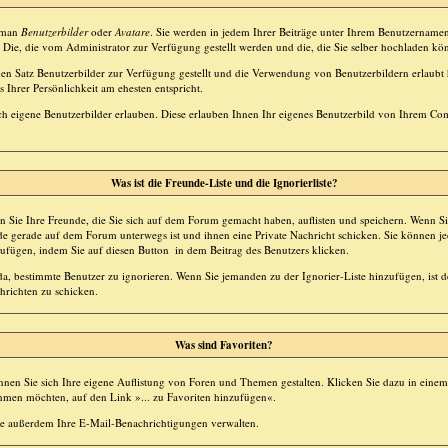
t man
Benutzerbilder
oder
Avatare
. Sie werden in jedem Ihrer Beiträge unter Ihrem Benutzernamen
 Die, die vom Administrator zur Verfügung gestellt werden und die, die Sie selber hochladen kö
inen Satz Benutzerbilder zur Verfügung gestellt und die Verwendung von Benutzerbildern erlaubt
 Ihrer Persönlichkeit am ehesten entspricht.
h eigene Benutzerbilder erlauben. Diese erlauben Ihnen Ihr eigenes Benutzerbild von Ihrem Co
Was ist die Freunde-Liste und die Ignorierliste?
n Sie Ihre Freunde, die Sie sich auf dem Forum gemacht haben, auflisten und speichern. Wenn S
de gerade auf dem Forum unterwegs ist und ihnen eine Private Nachricht schicken. Sie können 
zufügen, indem Sie auf diesen Button
in dem Beitrag des Benutzers klicken.
 da, bestimmte Benutzer zu ignorieren. Wenn Sie jemanden zu der Ignorier-Liste hinzufügen, ist 
hrichten zu schicken.
Was sind Favoriten?
nnen Sie sich Ihre eigene Auflistung von Foren und Themen gestalten. Klicken Sie dazu in ein
ehmen möchten, auf den Link »... zu Favoriten hinzufügen«.
e außerdem Ihre E-Mail-Benachrichtigungen verwalten.