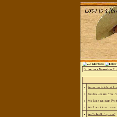
Brokeback Mountain F
»
Warum sollte ich mich re
»
Werden Cookies vom Fo
»
Wie kann ich mein Profi
»
Was kann ich tun, wenn
»
Wofür ist die Signatur?