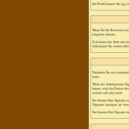
Ihr Profil können Sie
hier
b
Wenn Sie Ihr Kennwort einm
eingeben müssen.
Es kommt eine Seite mit ei
bekommen Sie weitere Infor
Nachdem Sie sich registrier
kann.
Wenn der Administrator Sign
haben, wird das Forum dies
werden soll oder nicht.
Sie können Ihre Signatur a
'Signatur anzeigen' ab- bz
Sie können Ihre Signatur m