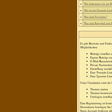
»
Wie bekomme ich ein B
»
Was ist die Freunde-List
»
Was sind Favoriten?
»
Was sind Rangtitel und
Es gibt Bereiche und Funkt
Möglichkeiten:
Beiträge erstelle
Eigene Beiträge na
E-Mail-Benachrich
Private Nachricht
Einstellung unzähl
Eine 'Freunde-Lis
Eine 'Ignorier-Lis
Unter Umständen wird die R
Themen starten
Themen beantwor
Umfragen erstelle
Eine Registrierung ist kost
Desweiteren benötigen Sie 
Ihren Account festlegen od