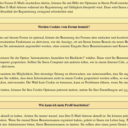
es Forum E-Mails zuschicken dürfen, können Sie mit Hilfe der Optionen in Ihrem Profil entsche
Ihre E-Mail-Adresse während der Registrierung auf Gültigkeit überprüft wird. Dazu wird Ihnen 
 Abschluß der Registrierung zwingend erforderlich sind.
Werden Cookies vom Forum benutzt?
s auf diesem Forum ist optional, könnte die Benutzung des Forums aber einfacher und komfor
rschiedene Funktionen zu aktivieren, wie die Anzeige, ob seit Ihrem letzten Besuch ein neuer B
 dass Sie automatisch angemeldet werden, ohne erneute Eingabe Ihres Benutzernamens und Kennw
n, können Sie die Option 'Automatisches Anmelden bei Rückkehr?' wählen. Dann wird Ihr Benutz
uter gespeichert. Sollten Sie Ihren Computer mit anderen teilen, wie in einem Internet Cafe, an
 aktivieren.
sserdem die Möglichkeit, Ihre derzeitige Sitzung zu überwachen, um sicherzustellen, dass Sie a
nn Sie wählen, dass diese Informationen nicht in einem Cookie gespeichert werden sollen, so we
icken, mitversendet. Die Wahl kein Cookie zu benutzen, kann zu Problemen führen, wenn Sie ei
rt haben, können Sie Ihre Cookie Optionen jederzeit ändern, indem Sie Ihre Einstellungen auf
die
Wie kann ich mein Profil bearbeiten?
l aktuell zu halten. Achten Sie immer darauf, dass Ihre E-Mail-Adresse aktuell ist. Sie können jede
dern. Wenn Sie einmal Ihren Benutzernamen registriert haben, gehört er Ihnen ein Leben lang. B
den Administrator bitten, Ihren Benutzernamen zu ändern. Sie sollten aber einen guten Grund