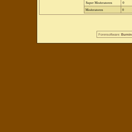
Super Moderatoren
0
Moderatoren
0
Forensoftware:
Burnin