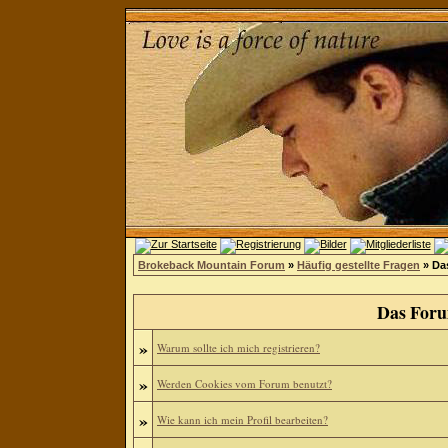
Brokeback Mountain Forum
»
Häufig gestellte Fragen
» Da
Das Foru
»
Warum sollte ich mich registrieren?
»
Werden Cookies vom Forum benutzt?
»
Wie kann ich mein Profil bearbeiten?