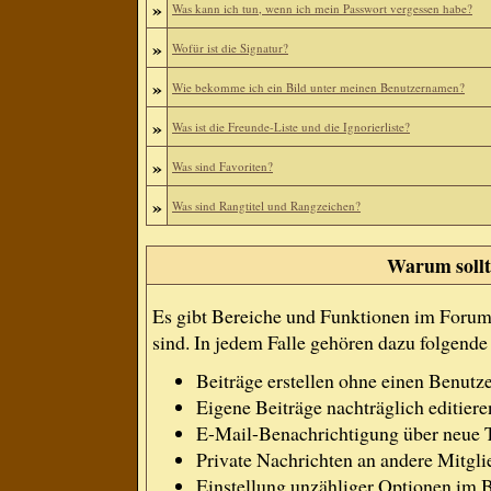
»
Was kann ich tun, wenn ich mein Passwort vergessen habe?
»
Wofür ist die Signatur?
»
Wie bekomme ich ein Bild unter meinen Benutzernamen?
»
Was ist die Freunde-Liste und die Ignorierliste?
»
Was sind Favoriten?
»
Was sind Rangtitel und Rangzeichen?
Warum sollte
Es gibt Bereiche und Funktionen im Forum, 
sind. In jedem Falle gehören dazu folgend
Beiträge erstellen ohne einen Benut
Eigene Beiträge nachträglich editiere
E-Mail-Benachrichtigung über neue 
Private Nachrichten an andere Mitgl
Einstellung unzähliger Optionen im B