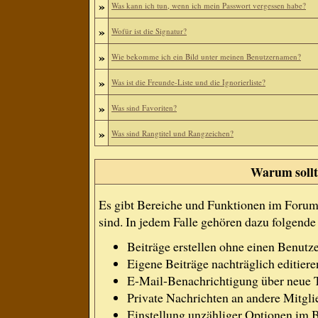
»
Was kann ich tun, wenn ich mein Passwort vergessen habe?
»
Wofür ist die Signatur?
»
Wie bekomme ich ein Bild unter meinen Benutzernamen?
»
Was ist die Freunde-Liste und die Ignorierliste?
»
Was sind Favoriten?
»
Was sind Rangtitel und Rangzeichen?
Warum sollte
Es gibt Bereiche und Funktionen im Forum, 
sind. In jedem Falle gehören dazu folgend
Beiträge erstellen ohne einen Benut
Eigene Beiträge nachträglich editiere
E-Mail-Benachrichtigung über neue 
Private Nachrichten an andere Mitgl
Einstellung unzähliger Optionen im B