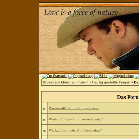
Brokeback Mountain Forum
»
Häufig gestellte Fragen
» Da
Das Foru
»
Warum sollte ich mich registrieren?
»
Werden Cookies vom Forum benutzt?
»
Wie kann ich mein Profil bearbeiten?