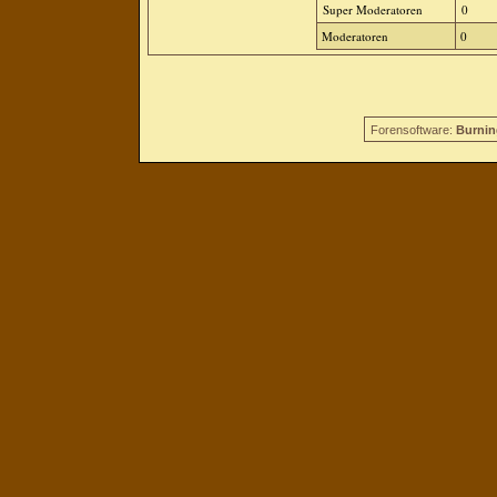
Super Moderatoren
0
Moderatoren
0
Forensoftware:
Burnin