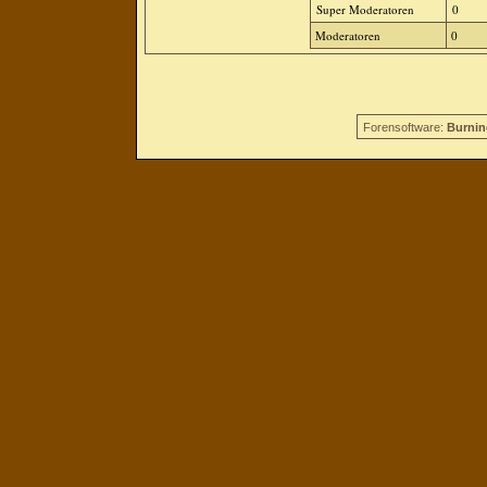
Super Moderatoren
0
Moderatoren
0
Forensoftware:
Burnin