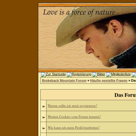
Brokeback Mountain Forum
»
Häufig gestellte Fragen
» Da
Das Foru
»
Warum sollte ich mich registrieren?
»
Werden Cookies vom Forum benutzt?
»
Wie kann ich mein Profil bearbeiten?