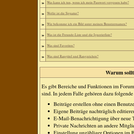
»
Was kann ich tun, wenn ich mein Passwort vergessen habe?
»
Wofür ist die Signatur?
»
Wie bekomme ich ein Bild unter meinen Benutzernamen?
»
Was ist die Freunde-Liste und die Ignorierliste?
»
Was sind Favoriten?
»
Was sind Rangtitel und Rangzeichen?
Warum sollte
Es gibt Bereiche und Funktionen im Forum, 
sind. In jedem Falle gehören dazu folgend
Beiträge erstellen ohne einen Benut
Eigene Beiträge nachträglich editiere
E-Mail-Benachrichtigung über neue 
Private Nachrichten an andere Mitgl
Einstellung unzähliger Optionen im B