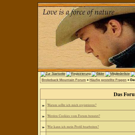
Brokeback Mountain Forum
»
Häufig gestellte Fragen
» Da
Das Foru
»
Warum sollte ich mich registrieren?
»
Werden Cookies vom Forum benutzt?
»
Wie kann ich mein Profil bearbeiten?