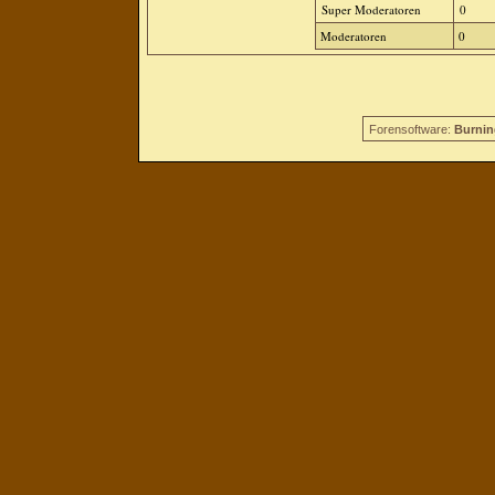
Super Moderatoren
0
Moderatoren
0
Forensoftware:
Burnin