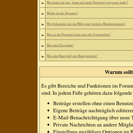
»
Was kann ich tun, wenn ich mein Passwort vergessen habe?
»
Wofür ist die Signatur?
»
Wie bekomme ich ein Bild unter meinen Benutzernamen?
»
Was ist die Freunde-Liste und die Ignorierliste?
»
Was sind Favoriten?
»
Was sind Rangtitel und Rangzeichen?
Warum sollte
Es gibt Bereiche und Funktionen im Forum, 
sind. In jedem Falle gehören dazu folgend
Beiträge erstellen ohne einen Benut
Eigene Beiträge nachträglich editiere
E-Mail-Benachrichtigung über neue 
Private Nachrichten an andere Mitgl
Einstellung unzähliger Optionen im B