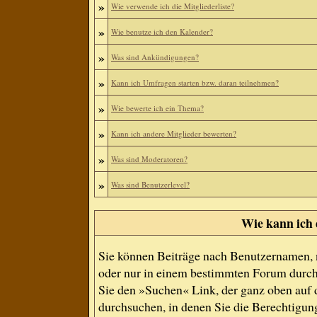
»
Wie verwende ich die Mitgliederliste?
»
Wie benutze ich den Kalender?
»
Was sind Ankündigungen?
»
Kann ich Umfragen starten bzw. daran teilnehmen?
»
Wie bewerte ich ein Thema?
»
Kann ich andere Mitglieder bewerten?
»
Was sind Moderatoren?
»
Was sind Benutzerlevel?
Wie kann ich
Sie können Beiträge nach Benutzernamen, 
oder nur in einem bestimmten Forum durch
Sie den »Suchen« Link, der ganz oben auf d
durchsuchen, in denen Sie die Berechtigun