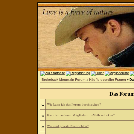
Brokeback Mountain Forum
»
Häufig gestellte Fragen
» Da
Das Forum
»
Wie kann ich das Forum durchsuchen?
»
Kann ich anderen Mitgliedern E-Mails schicken?
»
Was sind private Nachrichten?