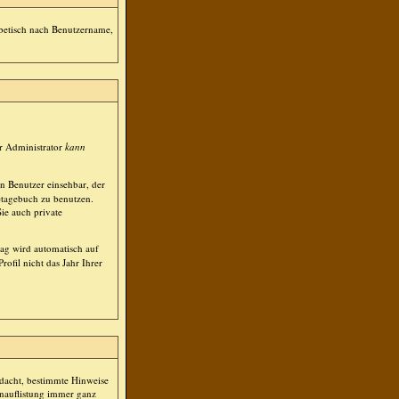
habetisch nach Benutzername,
r Administrator
kann
n Benutzer einsehbar, der
netagebuch zu benutzen.
ie auch private
tag wird automatisch auf
fil nicht das Jahr Ihrer
edacht, bestimmte Hinweise
nauflistung immer ganz