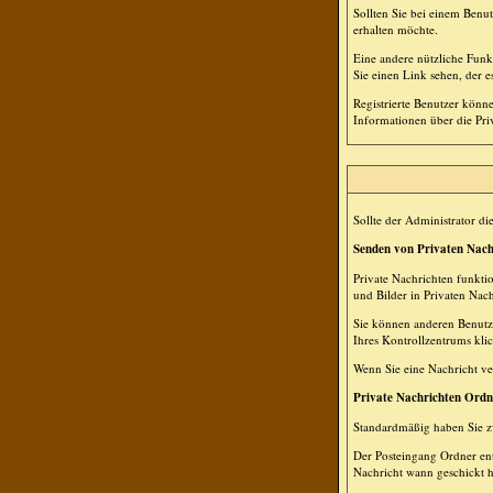
Sollten Sie bei einem Benu
erhalten möchte.
Eine andere nützliche Fun
Sie einen Link sehen, der 
Registrierte Benutzer kön
Informationen über die Pri
Sollte der Administrator di
Senden von Privaten Nach
Private Nachrichten funkti
und Bilder in Privaten Nac
Sie können anderen Benutze
Ihres Kontrollzentrums kli
Wenn Sie eine Nachricht ve
Private Nachrichten Ordn
Standardmäßig haben Sie z
Der Posteingang Ordner ent
Nachricht wann geschickt h