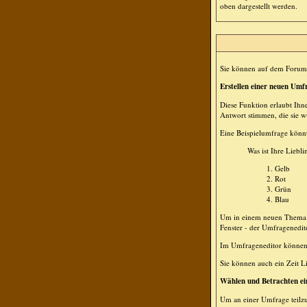
oben dargestellt werden.
Sie können auf dem Forum 
Erstellen einer neuen Umf
Diese Funktion erlaubt Ihn
Antwort stimmen, die sie 
Eine Beispielumfrage könnt
Was ist Ihre Liebli
Gelb
Rot
Grün
Blau
Um in einem neuen Thema e
Fenster - der Umfragenedit
Im Umfrageneditor können S
Sie können auch ein Zeit Li
Wählen und Betrachten e
Um an einer Umfrage teilz