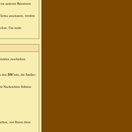
s von anderen Benutzern
n Thema anschauen, werden
hicken. Um mehr
hrichten zuschicken.
ch den BBCode, die Smilies
ate Nachrichten Sektion
sehen, wer Ihnen diese