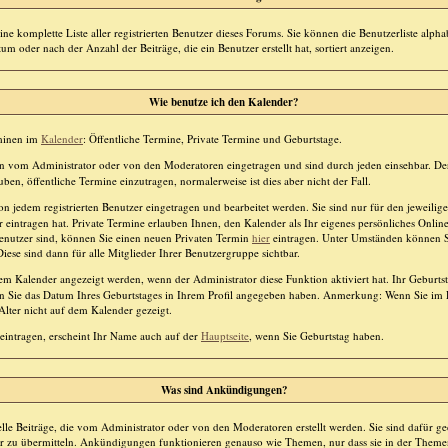
ine komplette Liste aller registrierten Benutzer dieses Forums. Sie können die Benutzerliste alp
m oder nach der Anzahl der Beiträge, die ein Benutzer erstellt hat, sortiert anzeigen.
Wie benutze ich den Kalender?
rminen im
Kalender
: Öffentliche Termine, Private Termine und Geburtstage.
 vom Administrator oder von den Moderatoren eingetragen und sind durch jeden einsehbar. De
uben, öffentliche Termine einzutragen, normalerweise ist dies aber nicht der Fall.
 jedem registrierten Benutzer eingetragen und bearbeitet werden. Sie sind nur für den jeweilige
 eintragen hat. Private Termine erlauben Ihnen, den Kalender als Ihr eigenes persönliches Onli
 Benutzer sind, können Sie einen neuen Privaten Termin
hier
eintragen. Unter Umständen können S
iese sind dann für alle Mitglieder Ihrer Benutzergruppe sichtbar.
m Kalender angezeigt werden, wenn der Administrator diese Funktion aktiviert hat. Ihr Geburts
 Sie das Datum Ihres Geburtstages in Ihrem Profil angegeben haben. Anmerkung: Wenn Sie im Pro
Alter nicht auf dem Kalender gezeigt.
eintragen, erscheint Ihr Name auch auf der
Hauptseite
, wenn Sie Geburtstag haben.
Was sind Ankündigungen?
le Beiträge, die vom Administrator oder von den Moderatoren erstellt werden. Sie sind dafür g
er zu übermitteln. Ankündigungen funktionieren genauso wie Themen, nur dass sie in der Theme