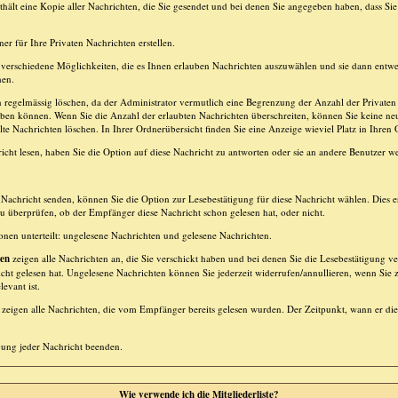
hält eine Kopie aller Nachrichten, die Sie gesendet und bei denen Sie angegeben haben, dass Sie
er für Ihre Privaten Nachrichten erstellen.
verschiedene Möglichkeiten, die es Ihnen erlauben Nachrichten auszuwählen und sie dann entwe
hen.
n regelmässig löschen, da der Administrator vermutlich eine Begrenzung der Anzahl der Privaten N
aben können. Wenn Sie die Anzahl der erlaubten Nachrichten überschreiten, können Sie keine n
lte Nachrichten löschen. In Ihrer Ordnerübersicht finden Sie eine Anzeige wieviel Platz in Ihren O
cht lesen, haben Sie die Option auf diese Nachricht zu antworten oder sie an andere Benutzer wei
Nachricht senden, können Sie die Option zur Lesebestätigung für diese Nachricht wählen. Dies er
überprüfen, ob der Empfänger diese Nachricht schon gelesen hat, oder nicht.
tionen unterteilt: ungelesene Nachrichten und gelesene Nachrichten.
ten
zeigen alle Nachrichten an, die Sie verschickt haben und bei denen Sie die Lesebestätigung ve
cht gelesen hat. Ungelesene Nachrichten können Sie jederzeit widerrufen/annullieren, wenn Sie z
evant ist.
zeigen alle Nachrichten, die vom Empfänger bereits gelesen wurden. Der Zeitpunkt, wann er die
gung jeder Nachricht beenden.
Wie verwende ich die Mitgliederliste?