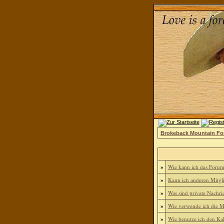
Brokeback Mountain F
»
Wie kann ich das Foru
»
Kann ich anderen Mitgl
»
Was sind private Nachri
»
Wie verwende ich die Mi
»
Wie benutze ich den Ka