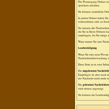
Der Postausgang Ordner ent
speichern möchten.
Sie können zusätzliche Ordn
In jedem Ordner haben Sie 
weiterzuleiten oder zu lösc
Sie müssen alte Nachrichte
die Sie in Ihren Ordnern h
empfangen, bis Sie einige a
Wann immer Sie eine Nachri
Lesebestätigung
Wenn Sie eine neue Private 
Nachrichtenüberwachung zu 
Diese Seite ist in zwei Sek
Die
ungelesenen Nachrich
Empfänger sie aber noch ni
der Nachricht nicht mehr rel
Die
gelesenen Nachrichten
wird ebenso angezeigt.
Sie können die Lesebestäti