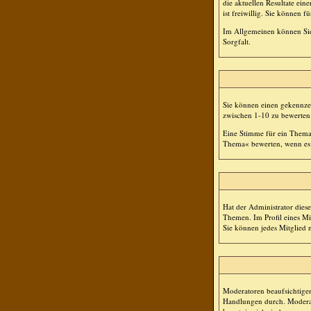
die aktuellen Resultate ei
ist freiwillig. Sie können
Im Allgemeinen können Sie,
Sorgfalt.
Sie können einen gekennzei
zwischen 1-10 zu bewerten
Eine Stimme für ein Thema a
Thema« bewerten, wenn es a
Hat der Administrator dies
Themen. Im Profil eines M
Sie können jedes Mitglied 
Moderatoren beaufsichtigen
Handlungen durch. Moderat