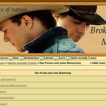
orum
»
Häufig gestellte Fragen
» Das Forum und seine Benutzung
» Hallo Gast 
Das Forum und seine Benutzung
m durchsuchen?
iedern E-Mails schicken?
chten?
tgliederliste?
lender?