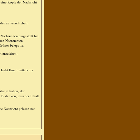
 eine Kopie der Nachricht
der zu verschieben,
achrichten eingestellt hat,
euen Nachrichten
rdner belegt ist.
terzuleiten.
laubt Ihnen mittels der
rlangt haben, der
.B. denken, dass der Inhalt
se Nachricht gelesen hat