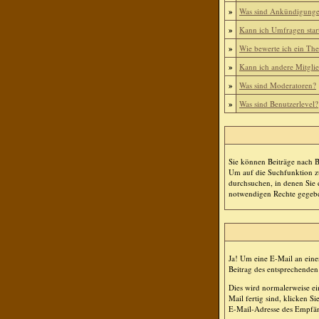
»
Was sind Ankündigung
»
Kann ich Umfragen star
»
Wie bewerte ich ein Th
»
Kann ich andere Mitgli
»
Was sind Moderatoren?
»
Was sind Benutzerlevel?
Sie können Beiträge nach 
Um auf die Suchfunktion zu
durchsuchen, in denen Sie 
notwendigen Rechte gegeb
Ja! Um eine E-Mail an ein
Beitrag des entsprechenden
Dies wird normalerweise ei
Mail fertig sind, klicken S
E-Mail-Adresse des Empfänge