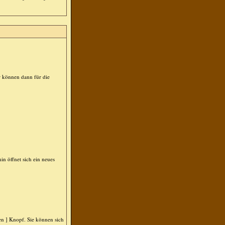
r können dann für die
 öffnet sich ein neues
n ] Knopf. Sie können sich