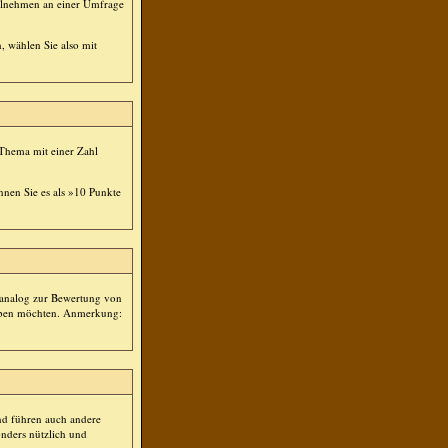
eilnehmen an einer Umfrage
, wählen Sie also mit
 Thema mit einer Zahl
nnen Sie es als »10 Punkte
t analog zur Bewertung von
geben möchten. Anmerkung:
nd führen auch andere
nders nützlich und