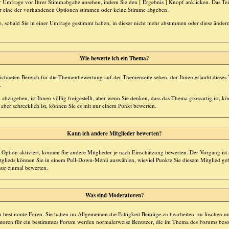
ner Umfrage vor Ihrer Stimmabgabe ansehen, indem Sie den [ Ergebnis ] Knopf anklicken. Das T
 für eine der vorhandenen Optionen stimmen oder keine Stimme abgeben.
 sobald Sie in einer Umfrage gestimmt haben, in dieser nicht mehr abstimmen oder diese ändern
Wie bewerte ich ein Thema?
chneten Bereich für die Themenbewertung auf der Themenseite sehen, der Ihnen erlaubt dieses
.
bzugeben, ist Ihnen völlig freigestellt, aber wenn Sie denken, dass das Thema grossartig ist, kö
ber schrecklich ist, können Sie es mit nur einem Punkt bewerten.
Kann ich andere Mitglieder bewerten?
e Option aktiviert, können Sie andere Mitglieder je nach Einschätzung bewerten. Der Vorgang is
itglieds können Sie in einem Pull-Down-Menü auswählen, wieviel Punkte Sie diesem Mitglied 
nur einmal bewerten.
Was sind Moderatoren?
 bestimmte Foren. Sie haben im Allgemeinen die Fähigkeit Beiträge zu bearbeiten, zu löschen u
oren für ein bestimmtes Forum werden normalerweise Benutzer, die im Thema des Forums beso