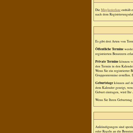
Die
Mitgliederliste
enthält e
nach dem Registrierungsdatu
Es gibt drei Arten von Te
Öffentliche Termine
werden
registrierten Benutzern erla
Private Termine
können von
den Termin in den Kalender
Wenn Sie ein registrierter
Gruppentermine erstellen. D
Geburtstage
können auf de
dem Kalender gezeigt, wenn
Geburt eintragen, wird Ihr 
Wenn Sie Ihren Geburtstag 
Ankündigungen sind speziel
oder Regeln an die Benutz