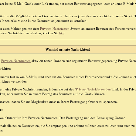
tzer keine E-Mail-Grafik oder Link finden, hat dieser Benutzer angegeben, dass er keine E-Mail
ktion ist die Möglichkeit einen Link zu einem Thema an jemanden zu verschicken. Wenn Sie ei
es Ihnen erlaubt eine kurze Nachricht an jemanden zu schicken.
nen auch Meldungen mit dem
Privaten Nachrichten
System an andere Benutzer des Forums versc
vaten Nachrichten zu erhalten, klicken Sie
hier
.
Was sind private Nachrichten?
e
Privaten Nachrichten
aktiviert haben, können sich registrierte Benutzer gegenseitig Private Nac
richten
onieren fast so wie E-Mails, sind aber auf die Benutzer dieses Forums beschränkt. Sie können au
hrichten verwenden.
rn eine Private Nachricht senden, indem Sie auf den '
Private Nachricht senden
' Link in der Priv
cken, oder indem Sie in einem Beitrag des Benutzers auf die
Grafik klicken.
rfassen, haben Sie die Möglichkeit diese in Ihrem Postausgang Ordner zu speichern.
er
wei Ordner für Ihre Privaten Nachrichten. Den Posteingang und den Postausgang Ordner.
hält alle neuen Nachrichten, die Sie empfangen und erlaubt es Ihnen diese zu lesen und auch zu 
at.