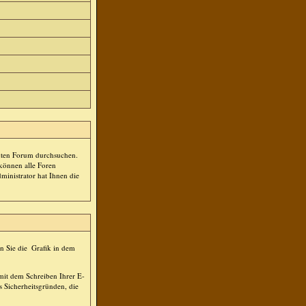
mten Forum durchsuchen.
 können alle Foren
ministrator hat Ihnen die
n Sie die
Grafik in dem
 mit dem Schreiben Ihrer E-
s Sicherheitsgründen, die