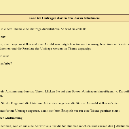
Kann ich Umfragen starten bzw. daran teilnehmen?
in einem Thema eine Umfrage durchführen. So wird sie erstellt:
rage
en, eine Frage zu stellen und eine Anzahl von möglichen Antworten anzugeben. Andere Benutze
wünschen und die Resultate der Umfrage werden im Thema angezeigt.
e sein:
ngsfarbe?
in Abstimmung durchzuführen, klicken Sie auf den Button »Umfragen hinzufügen...«. Daraufhin
or.
ie die Frage und die Liste von Antworten angeben, die Sie zur Auswahl stellen möchten.
mit für die Umfrage angeben, damit sie (zum Beispiel) nur für eine Woche geöffnet bleibt.
iner Abstimmung
unehmen, wählen Sie eine Antwort aus, für die Sie stimmen möchten und klicken den [ Abstimme