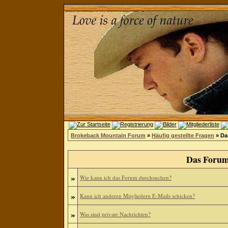
Brokeback Mountain Forum
»
Häufig gestellte Fragen
» Da
Das Forum
»
Wie kann ich das Forum durchsuchen?
»
Kann ich anderen Mitgliedern E-Mails schicken?
»
Was sind private Nachrichten?