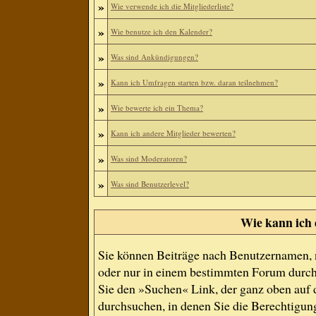
»
Wie verwende ich die Mitgliederliste?
»
Wie benutze ich den Kalender?
»
Was sind Ankündigungen?
»
Kann ich Umfragen starten bzw. daran teilnehmen?
»
Wie bewerte ich ein Thema?
»
Kann ich andere Mitglieder bewerten?
»
Was sind Moderatoren?
»
Was sind Benutzerlevel?
Wie kann ich
Sie können Beiträge nach Benutzernamen, 
oder nur in einem bestimmten Forum durch
Sie den »Suchen« Link, der ganz oben auf d
durchsuchen, in denen Sie die Berechtigun