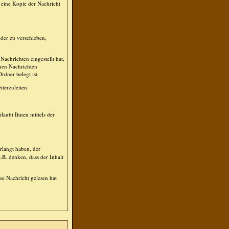
 eine Kopie der Nachricht
der zu verschieben,
achrichten eingestellt hat,
euen Nachrichten
rdner belegt ist.
terzuleiten.
laubt Ihnen mittels der
rlangt haben, der
.B. denken, dass der Inhalt
se Nachricht gelesen hat