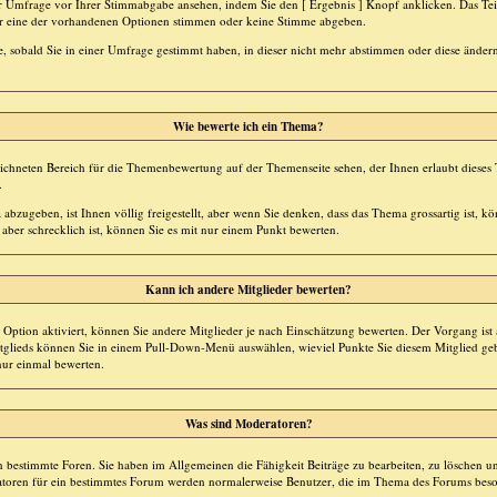
ner Umfrage vor Ihrer Stimmabgabe ansehen, indem Sie den [ Ergebnis ] Knopf anklicken. Das T
 für eine der vorhandenen Optionen stimmen oder keine Stimme abgeben.
 sobald Sie in einer Umfrage gestimmt haben, in dieser nicht mehr abstimmen oder diese ändern
Wie bewerte ich ein Thema?
chneten Bereich für die Themenbewertung auf der Themenseite sehen, der Ihnen erlaubt dieses
.
bzugeben, ist Ihnen völlig freigestellt, aber wenn Sie denken, dass das Thema grossartig ist, kö
ber schrecklich ist, können Sie es mit nur einem Punkt bewerten.
Kann ich andere Mitglieder bewerten?
e Option aktiviert, können Sie andere Mitglieder je nach Einschätzung bewerten. Der Vorgang is
itglieds können Sie in einem Pull-Down-Menü auswählen, wieviel Punkte Sie diesem Mitglied 
nur einmal bewerten.
Was sind Moderatoren?
 bestimmte Foren. Sie haben im Allgemeinen die Fähigkeit Beiträge zu bearbeiten, zu löschen u
oren für ein bestimmtes Forum werden normalerweise Benutzer, die im Thema des Forums beso