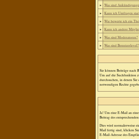
»
Was sind Ankündigung
»
Kann ich Umfragen star
»
Wie bewerte ich ein Th
»
Kann ich andere Mitgli
»
Was sind Moderatoren?
»
Was sind Benutzerlevel?
Sie können Beiträge nach 
Um auf die Suchfunktion zu
durchsuchen, in denen Sie 
notwendigen Rechte gegeb
Ja! Um eine E-Mail an ein
Beitrag des entsprechenden
Dies wird normalerweise ei
Mail fertig sind, klicken S
E-Mail-Adresse des Empfänge