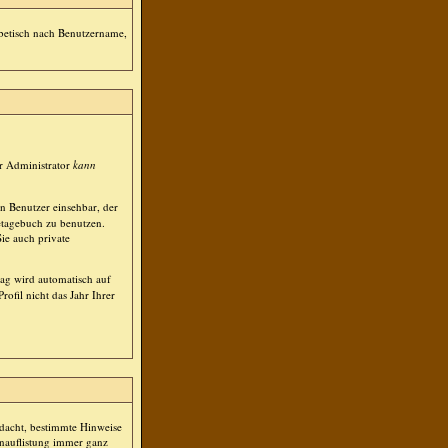
habetisch nach Benutzername,
r Administrator
kann
n Benutzer einsehbar, der
netagebuch zu benutzen.
ie auch private
tag wird automatisch auf
fil nicht das Jahr Ihrer
edacht, bestimmte Hinweise
nauflistung immer ganz