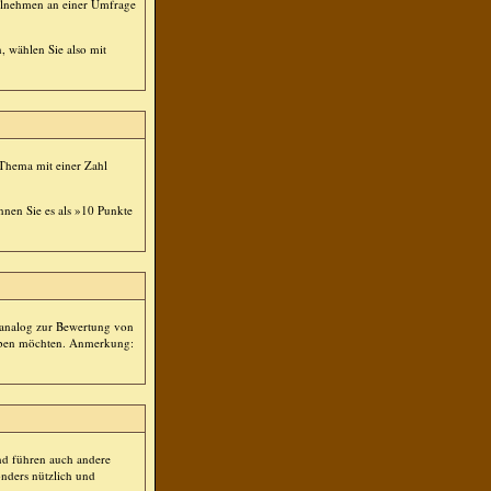
eilnehmen an einer Umfrage
, wählen Sie also mit
 Thema mit einer Zahl
nnen Sie es als »10 Punkte
t analog zur Bewertung von
geben möchten. Anmerkung:
nd führen auch andere
nders nützlich und