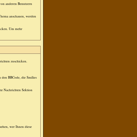
s von anderen Benutzern
n Thema anschauen, werden
hicken. Um mehr
hrichten zuschicken.
ch den BBCode, die Smilies
ate Nachrichten Sektion
sehen, wer Ihnen diese