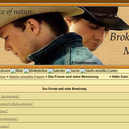
orum
»
Häufig gestellte Fragen
» Das Forum und seine Benutzung
» Hallo Gast 
Das Forum und seine Benutzung
m durchsuchen?
iedern E-Mails schicken?
chten?
tgliederliste?
lender?