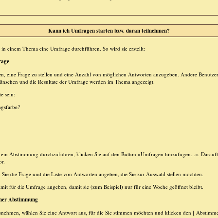
Kann ich Umfragen starten bzw. daran teilnehmen?
in einem Thema eine Umfrage durchführen. So wird sie erstellt:
rage
en, eine Frage zu stellen und eine Anzahl von möglichen Antworten anzugeben. Andere Benutze
wünschen und die Resultate der Umfrage werden im Thema angezeigt.
e sein:
ngsfarbe?
in Abstimmung durchzuführen, klicken Sie auf den Button »Umfragen hinzufügen...«. Daraufhin
or.
ie die Frage und die Liste von Antworten angeben, die Sie zur Auswahl stellen möchten.
mit für die Umfrage angeben, damit sie (zum Beispiel) nur für eine Woche geöffnet bleibt.
iner Abstimmung
unehmen, wählen Sie eine Antwort aus, für die Sie stimmen möchten und klicken den [ Abstimme