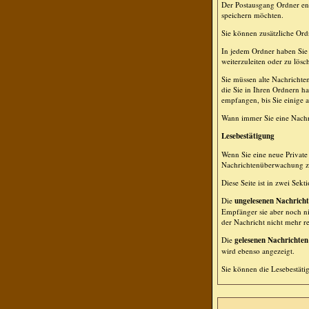
Der Postausgang Ordner ent
speichern möchten.
Sie können zusätzliche Ordn
In jedem Ordner haben Sie 
weiterzuleiten oder zu lösc
Sie müssen alte Nachrichte
die Sie in Ihren Ordnern h
empfangen, bis Sie einige a
Wann immer Sie eine Nachri
Lesebestätigung
Wenn Sie eine neue Private 
Nachrichtenüberwachung zu 
Diese Seite ist in zwei Sek
Die
ungelesenen Nachrich
Empfänger sie aber noch ni
der Nachricht nicht mehr rel
Die
gelesenen Nachrichten
wird ebenso angezeigt.
Sie können die Lesebestäti