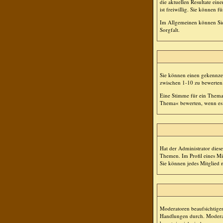
die aktuellen Resultate ei
ist freiwillig. Sie können
Im Allgemeinen können Sie,
Sorgfalt.
Sie können einen gekennzei
zwischen 1-10 zu bewerten
Eine Stimme für ein Thema a
Thema« bewerten, wenn es a
Hat der Administrator dies
Themen. Im Profil eines M
Sie können jedes Mitglied 
Moderatoren beaufsichtigen
Handlungen durch. Moderat