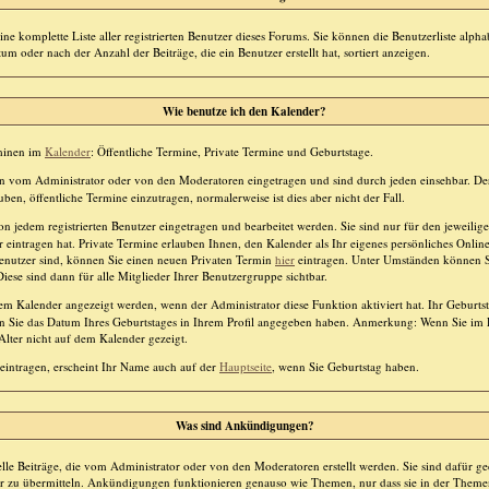
ine komplette Liste aller registrierten Benutzer dieses Forums. Sie können die Benutzerliste alp
m oder nach der Anzahl der Beiträge, die ein Benutzer erstellt hat, sortiert anzeigen.
Wie benutze ich den Kalender?
rminen im
Kalender
: Öffentliche Termine, Private Termine und Geburtstage.
 vom Administrator oder von den Moderatoren eingetragen und sind durch jeden einsehbar. De
uben, öffentliche Termine einzutragen, normalerweise ist dies aber nicht der Fall.
 jedem registrierten Benutzer eingetragen und bearbeitet werden. Sie sind nur für den jeweilige
 eintragen hat. Private Termine erlauben Ihnen, den Kalender als Ihr eigenes persönliches Onli
 Benutzer sind, können Sie einen neuen Privaten Termin
hier
eintragen. Unter Umständen können S
iese sind dann für alle Mitglieder Ihrer Benutzergruppe sichtbar.
m Kalender angezeigt werden, wenn der Administrator diese Funktion aktiviert hat. Ihr Geburts
 Sie das Datum Ihres Geburtstages in Ihrem Profil angegeben haben. Anmerkung: Wenn Sie im Pro
Alter nicht auf dem Kalender gezeigt.
eintragen, erscheint Ihr Name auch auf der
Hauptseite
, wenn Sie Geburtstag haben.
Was sind Ankündigungen?
le Beiträge, die vom Administrator oder von den Moderatoren erstellt werden. Sie sind dafür g
er zu übermitteln. Ankündigungen funktionieren genauso wie Themen, nur dass sie in der Theme