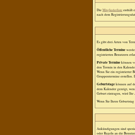
Die
Mitgliederliste
enthält e
nach dem Registrierungsdatu
Es gibt drei Arten von Te
Öffentliche Termine
werden
registrierten Benutzern erla
Private Termine
können von
den Termin in den Kalender
Wenn Sie ein registrierter
Gruppentermine erstellen. D
Geburtstage
können auf de
dem Kalender gezeigt, wenn
Geburt eintragen, wird Ihr 
Wenn Sie Ihren Geburtstag 
Ankündigungen sind speziel
oder Regeln an die Benutz