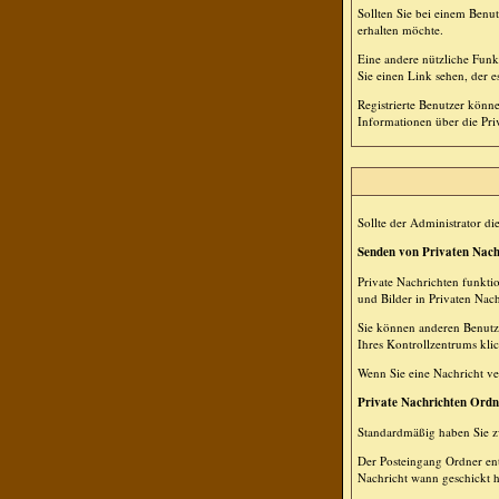
Sollten Sie bei einem Benu
erhalten möchte.
Eine andere nützliche Fun
Sie einen Link sehen, der 
Registrierte Benutzer kön
Informationen über die Pri
Sollte der Administrator di
Senden von Privaten Nach
Private Nachrichten funkti
und Bilder in Privaten Nac
Sie können anderen Benutze
Ihres Kontrollzentrums kli
Wenn Sie eine Nachricht ve
Private Nachrichten Ordn
Standardmäßig haben Sie z
Der Posteingang Ordner ent
Nachricht wann geschickt h