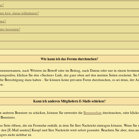
en?
ten bzw. daran teilnehmen?
ema?
eder bewerten?
Wie kann ich das Forum durchsuchen?
Benutzernamen, nach Wörtern im Betreff oder im Beitrag, nach Datum oder nur in einem bestim
zugreifen, klicken Sie den »Suchen« Link, der ganz oben auf den meisten Seiten erscheint. Sie
die Berechtigung dazu haben - Sie können keine privaten Foren durchsuchen, es sei denn, der Ad
en.
Kann ich anderen Mitgliedern E-Mails schicken?
en anderen Benutzer zu schicken, können Sie entweder die
Benutzerliste
durchsuchen, oder klicke
 Benutzers.
ne Seite öffnen, die ein Formular enthält, in dem Sie Ihre Nachricht eintragen können. Wenn Sie
ie den [E-Mail senden] Knopf und Ihre Nachricht wird sofort gesendet. Beachten Sie aber, dass au
rs nicht sichtbar ist.