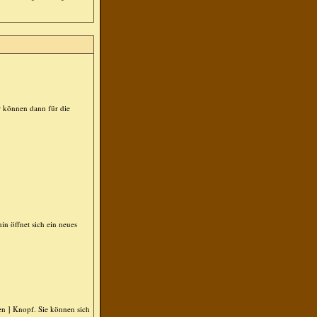
r können dann für die
 öffnet sich ein neues
n ] Knopf. Sie können sich