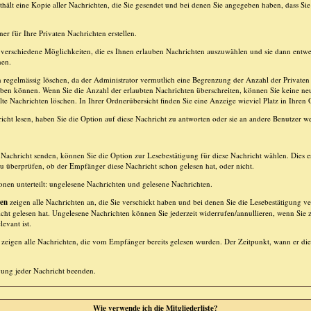
hält eine Kopie aller Nachrichten, die Sie gesendet und bei denen Sie angegeben haben, dass Sie
er für Ihre Privaten Nachrichten erstellen.
verschiedene Möglichkeiten, die es Ihnen erlauben Nachrichten auszuwählen und sie dann entwe
hen.
n regelmässig löschen, da der Administrator vermutlich eine Begrenzung der Anzahl der Privaten N
aben können. Wenn Sie die Anzahl der erlaubten Nachrichten überschreiten, können Sie keine n
lte Nachrichten löschen. In Ihrer Ordnerübersicht finden Sie eine Anzeige wieviel Platz in Ihren O
cht lesen, haben Sie die Option auf diese Nachricht zu antworten oder sie an andere Benutzer wei
Nachricht senden, können Sie die Option zur Lesebestätigung für diese Nachricht wählen. Dies er
überprüfen, ob der Empfänger diese Nachricht schon gelesen hat, oder nicht.
tionen unterteilt: ungelesene Nachrichten und gelesene Nachrichten.
ten
zeigen alle Nachrichten an, die Sie verschickt haben und bei denen Sie die Lesebestätigung ve
cht gelesen hat. Ungelesene Nachrichten können Sie jederzeit widerrufen/annullieren, wenn Sie z
evant ist.
zeigen alle Nachrichten, die vom Empfänger bereits gelesen wurden. Der Zeitpunkt, wann er die
gung jeder Nachricht beenden.
Wie verwende ich die Mitgliederliste?