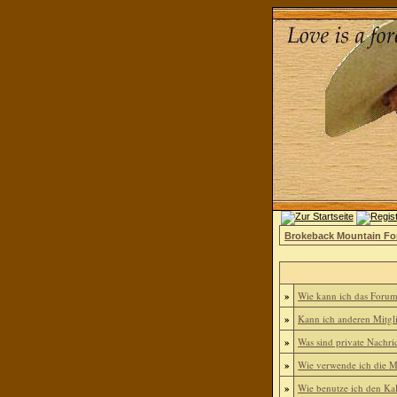
Brokeback Mountain F
»
Wie kann ich das Foru
»
Kann ich anderen Mitgl
»
Was sind private Nachri
»
Wie verwende ich die Mi
»
Wie benutze ich den Ka