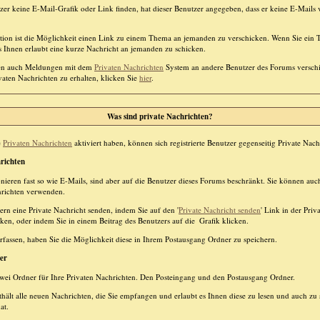
tzer keine E-Mail-Grafik oder Link finden, hat dieser Benutzer angegeben, dass er keine E-Mail
ktion ist die Möglichkeit einen Link zu einem Thema an jemanden zu verschicken. Wenn Sie ei
es Ihnen erlaubt eine kurze Nachricht an jemanden zu schicken.
nen auch Meldungen mit dem
Privaten Nachrichten
System an andere Benutzer des Forums versc
vaten Nachrichten zu erhalten, klicken Sie
hier
.
Was sind private Nachrichten?
e
Privaten Nachrichten
aktiviert haben, können sich registrierte Benutzer gegenseitig Private Nac
richten
onieren fast so wie E-Mails, sind aber auf die Benutzer dieses Forums beschränkt. Sie können au
hrichten verwenden.
rn eine Private Nachricht senden, indem Sie auf den '
Private Nachricht senden
' Link in der Priv
cken, oder indem Sie in einem Beitrag des Benutzers auf die
Grafik klicken.
rfassen, haben Sie die Möglichkeit diese in Ihrem Postausgang Ordner zu speichern.
er
wei Ordner für Ihre Privaten Nachrichten. Den Posteingang und den Postausgang Ordner.
hält alle neuen Nachrichten, die Sie empfangen und erlaubt es Ihnen diese zu lesen und auch zu 
at.