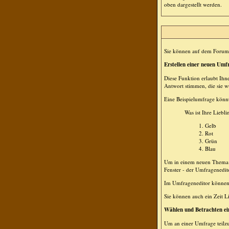
oben dargestellt werden.
Sie können auf dem Forum 
Erstellen einer neuen Umf
Diese Funktion erlaubt Ihn
Antwort stimmen, die sie 
Eine Beispielumfrage könnt
Was ist Ihre Liebli
Gelb
Rot
Grün
Blau
Um in einem neuen Thema e
Fenster - der Umfragenedit
Im Umfrageneditor können S
Sie können auch ein Zeit Li
Wählen und Betrachten e
Um an einer Umfrage teilz