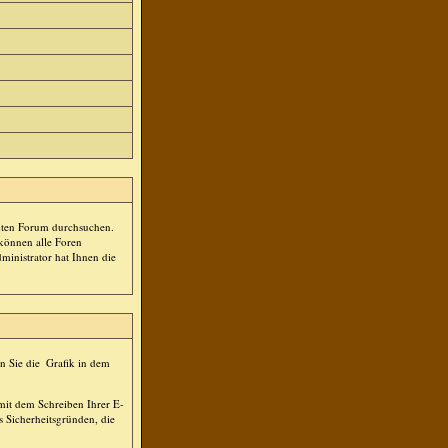
mten Forum durchsuchen.
 können alle Foren
ministrator hat Ihnen die
n Sie die
Grafik in dem
 mit dem Schreiben Ihrer E-
s Sicherheitsgründen, die