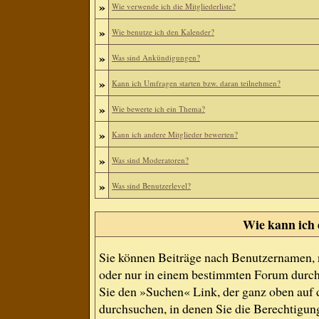
»
Wie verwende ich die Mitgliederliste?
»
Wie benutze ich den Kalender?
»
Was sind Ankündigungen?
»
Kann ich Umfragen starten bzw. daran teilnehmen?
»
Wie bewerte ich ein Thema?
»
Kann ich andere Mitglieder bewerten?
»
Was sind Moderatoren?
»
Was sind Benutzerlevel?
Wie kann ich
Sie können Beiträge nach Benutzernamen, 
oder nur in einem bestimmten Forum durch
Sie den »Suchen« Link, der ganz oben auf d
durchsuchen, in denen Sie die Berechtigun