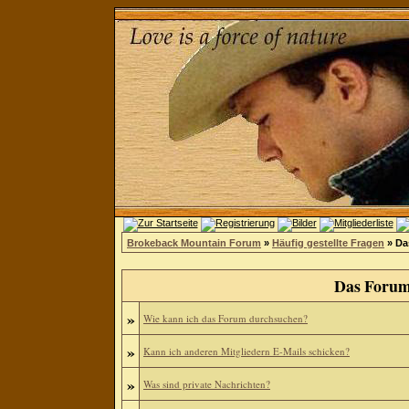
Brokeback Mountain Forum
»
Häufig gestellte Fragen
» Da
Das Forum
»
Wie kann ich das Forum durchsuchen?
»
Kann ich anderen Mitgliedern E-Mails schicken?
»
Was sind private Nachrichten?