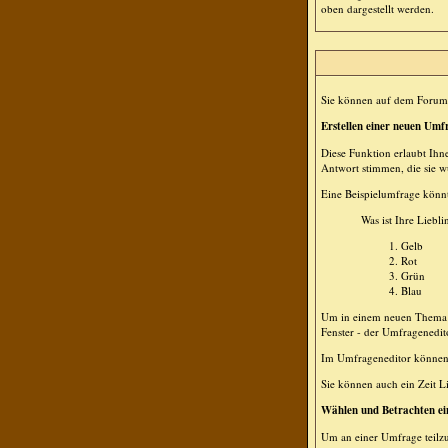
oben dargestellt werden.
Sie können auf dem Forum 
Erstellen einer neuen Umf
Diese Funktion erlaubt Ihn
Antwort stimmen, die sie 
Eine Beispielumfrage könnt
Was ist Ihre Liebli
Gelb
Rot
Grün
Blau
Um in einem neuen Thema e
Fenster - der Umfragenedit
Im Umfrageneditor können S
Sie können auch ein Zeit Li
Wählen und Betrachten e
Um an einer Umfrage teilz