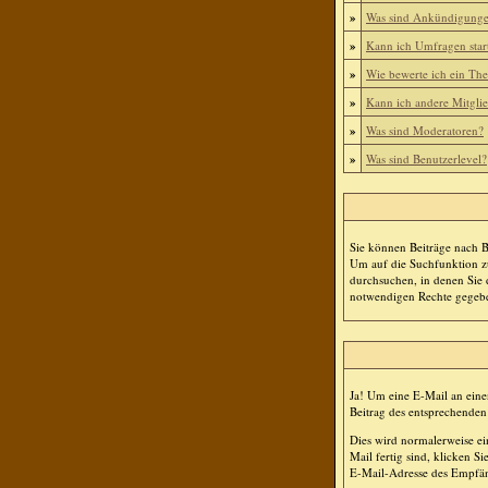
»
Was sind Ankündigung
»
Kann ich Umfragen star
»
Wie bewerte ich ein Th
»
Kann ich andere Mitgli
»
Was sind Moderatoren?
»
Was sind Benutzerlevel?
Sie können Beiträge nach 
Um auf die Suchfunktion zu
durchsuchen, in denen Sie 
notwendigen Rechte gegeb
Ja! Um eine E-Mail an ein
Beitrag des entsprechenden
Dies wird normalerweise ei
Mail fertig sind, klicken S
E-Mail-Adresse des Empfänge