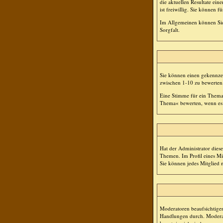
die aktuellen Resultate ei
ist freiwillig. Sie können
Im Allgemeinen können Sie,
Sorgfalt.
Sie können einen gekennzei
zwischen 1-10 zu bewerten
Eine Stimme für ein Thema a
Thema« bewerten, wenn es a
Hat der Administrator dies
Themen. Im Profil eines M
Sie können jedes Mitglied 
Moderatoren beaufsichtigen
Handlungen durch. Moderat