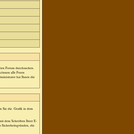
mten Forum durchsuchen.
 können alle Foren
ministrator hat Ihnen die
n Sie die
Grafik in dem
 mit dem Schreiben Ihrer E-
s Sicherheitsgründen, die