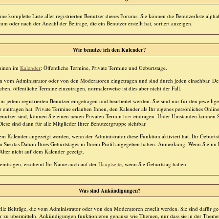
ine komplette Liste aller registrierten Benutzer dieses Forums. Sie können die Benutzerliste alp
m oder nach der Anzahl der Beiträge, die ein Benutzer erstellt hat, sortiert anzeigen.
Wie benutze ich den Kalender?
rminen im
Kalender
: Öffentliche Termine, Private Termine und Geburtstage.
 vom Administrator oder von den Moderatoren eingetragen und sind durch jeden einsehbar. De
uben, öffentliche Termine einzutragen, normalerweise ist dies aber nicht der Fall.
 jedem registrierten Benutzer eingetragen und bearbeitet werden. Sie sind nur für den jeweilige
 eintragen hat. Private Termine erlauben Ihnen, den Kalender als Ihr eigenes persönliches Onli
 Benutzer sind, können Sie einen neuen Privaten Termin
hier
eintragen. Unter Umständen können S
iese sind dann für alle Mitglieder Ihrer Benutzergruppe sichtbar.
m Kalender angezeigt werden, wenn der Administrator diese Funktion aktiviert hat. Ihr Geburts
 Sie das Datum Ihres Geburtstages in Ihrem Profil angegeben haben. Anmerkung: Wenn Sie im Pro
Alter nicht auf dem Kalender gezeigt.
eintragen, erscheint Ihr Name auch auf der
Hauptseite
, wenn Sie Geburtstag haben.
Was sind Ankündigungen?
le Beiträge, die vom Administrator oder von den Moderatoren erstellt werden. Sie sind dafür g
er zu übermitteln. Ankündigungen funktionieren genauso wie Themen, nur dass sie in der Theme