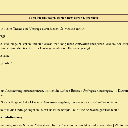
Kann ich Umfragen starten bzw. daran teilnehmen?
in einem Thema eine Umfrage durchführen. So wird sie erstellt:
rage
en, eine Frage zu stellen und eine Anzahl von möglichen Antworten anzugeben. Andere Benutze
wünschen und die Resultate der Umfrage werden im Thema angezeigt.
e sein:
ngsfarbe?
in Abstimmung durchzuführen, klicken Sie auf den Button »Umfragen hinzufügen...«. Daraufhin
or.
ie die Frage und die Liste von Antworten angeben, die Sie zur Auswahl stellen möchten.
mit für die Umfrage angeben, damit sie (zum Beispiel) nur für eine Woche geöffnet bleibt.
iner Abstimmung
unehmen, wählen Sie eine Antwort aus, für die Sie stimmen möchten und klicken den [ Abstimme