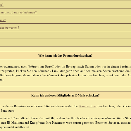
en?
ten bzw. daran teilnehmen?
ema?
eder bewerten?
Wie kann ich das Forum durchsuchen?
Benutzernamen, nach Wörtern im Betreff oder im Beitrag, nach Datum oder nur in einem bestim
zugreifen, klicken Sie den »Suchen« Link, der ganz oben auf den meisten Seiten erscheint. Sie
die Berechtigung dazu haben - Sie können keine privaten Foren durchsuchen, es sei denn, der Ad
en.
Kann ich anderen Mitgliedern E-Mails schicken?
en anderen Benutzer zu schicken, können Sie entweder die
Benutzerliste
durchsuchen, oder klicke
 Benutzers.
ne Seite öffnen, die ein Formular enthält, in dem Sie Ihre Nachricht eintragen können. Wenn Sie
ie den [E-Mail senden] Knopf und Ihre Nachricht wird sofort gesendet. Beachten Sie aber, dass au
rs nicht sichtbar ist.