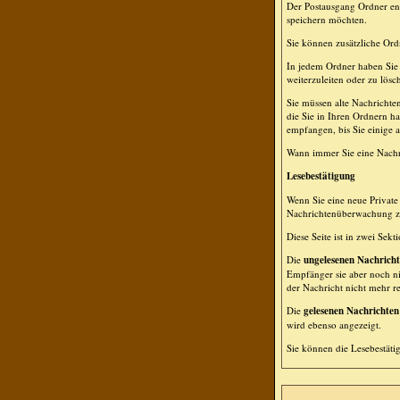
Der Postausgang Ordner ent
speichern möchten.
Sie können zusätzliche Ordn
In jedem Ordner haben Sie 
weiterzuleiten oder zu lösc
Sie müssen alte Nachrichte
die Sie in Ihren Ordnern h
empfangen, bis Sie einige a
Wann immer Sie eine Nachri
Lesebestätigung
Wenn Sie eine neue Private 
Nachrichtenüberwachung zu 
Diese Seite ist in zwei Sek
Die
ungelesenen Nachrich
Empfänger sie aber noch ni
der Nachricht nicht mehr rel
Die
gelesenen Nachrichten
wird ebenso angezeigt.
Sie können die Lesebestäti