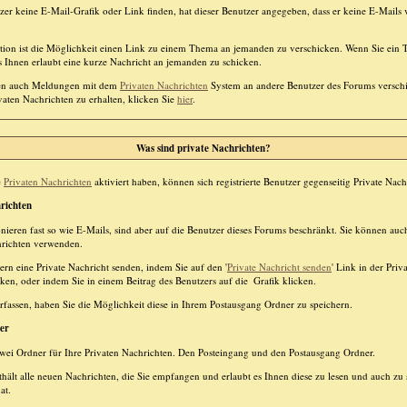
tzer keine E-Mail-Grafik oder Link finden, hat dieser Benutzer angegeben, dass er keine E-Mail
ktion ist die Möglichkeit einen Link zu einem Thema an jemanden zu verschicken. Wenn Sie ei
es Ihnen erlaubt eine kurze Nachricht an jemanden zu schicken.
nen auch Meldungen mit dem
Privaten Nachrichten
System an andere Benutzer des Forums versc
vaten Nachrichten zu erhalten, klicken Sie
hier
.
Was sind private Nachrichten?
e
Privaten Nachrichten
aktiviert haben, können sich registrierte Benutzer gegenseitig Private Nac
richten
onieren fast so wie E-Mails, sind aber auf die Benutzer dieses Forums beschränkt. Sie können au
hrichten verwenden.
rn eine Private Nachricht senden, indem Sie auf den '
Private Nachricht senden
' Link in der Priv
cken, oder indem Sie in einem Beitrag des Benutzers auf die
Grafik klicken.
rfassen, haben Sie die Möglichkeit diese in Ihrem Postausgang Ordner zu speichern.
er
wei Ordner für Ihre Privaten Nachrichten. Den Posteingang und den Postausgang Ordner.
hält alle neuen Nachrichten, die Sie empfangen und erlaubt es Ihnen diese zu lesen und auch zu 
at.