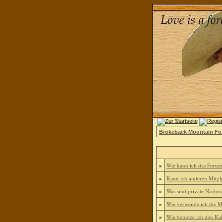
Brokeback Mountain F
»
Wie kann ich das Foru
»
Kann ich anderen Mitgl
»
Was sind private Nachri
»
Wie verwende ich die Mi
»
Wie benutze ich den Ka