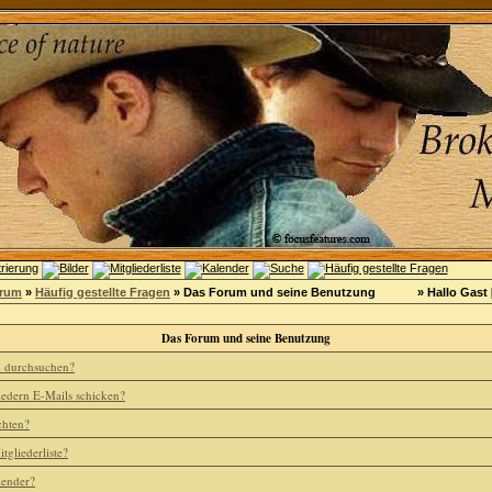
orum
»
Häufig gestellte Fragen
» Das Forum und seine Benutzung
» Hallo Gast 
Das Forum und seine Benutzung
m durchsuchen?
iedern E-Mails schicken?
chten?
tgliederliste?
lender?