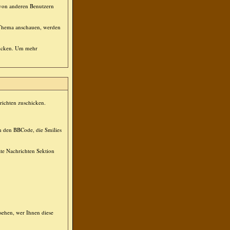
s von anderen Benutzern
n Thema anschauen, werden
hicken. Um mehr
hrichten zuschicken.
ch den BBCode, die Smilies
ate Nachrichten Sektion
sehen, wer Ihnen diese