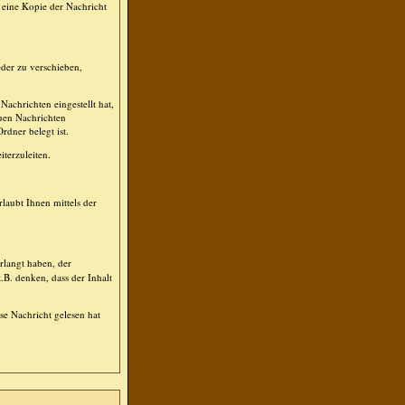
 eine Kopie der Nachricht
der zu verschieben,
achrichten eingestellt hat,
euen Nachrichten
rdner belegt ist.
terzuleiten.
laubt Ihnen mittels der
rlangt haben, der
.B. denken, dass der Inhalt
se Nachricht gelesen hat