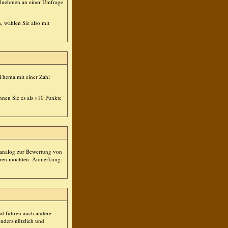
eilnehmen an einer Umfrage
, wählen Sie also mit
 Thema mit einer Zahl
nnen Sie es als »10 Punkte
t analog zur Bewertung von
geben möchten. Anmerkung:
nd führen auch andere
nders nützlich und