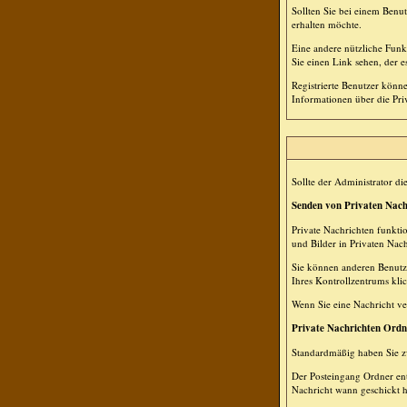
Sollten Sie bei einem Benu
erhalten möchte.
Eine andere nützliche Fun
Sie einen Link sehen, der 
Registrierte Benutzer kön
Informationen über die Pri
Sollte der Administrator di
Senden von Privaten Nach
Private Nachrichten funkti
und Bilder in Privaten Nac
Sie können anderen Benutze
Ihres Kontrollzentrums kli
Wenn Sie eine Nachricht ve
Private Nachrichten Ordn
Standardmäßig haben Sie z
Der Posteingang Ordner ent
Nachricht wann geschickt h