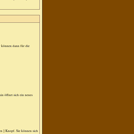
r können dann für die
 öffnet sich ein neues
n ] Knopf. Sie können sich