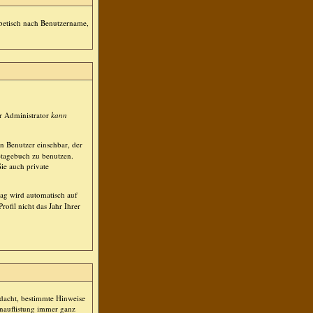
habetisch nach Benutzername,
r Administrator
kann
n Benutzer einsehbar, der
netagebuch zu benutzen.
ie auch private
tag wird automatisch auf
fil nicht das Jahr Ihrer
edacht, bestimmte Hinweise
nauflistung immer ganz