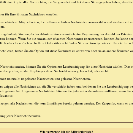
hält eine Kopie aller Nachrichten, die Sie gesendet und bei denen Sie angegeben haben, dass Sie
er für Ihre Privaten Nachrichten erstellen.
verschiedene Möglichkeiten, die es Ihnen erlauben Nachrichten auszuwählen und sie dann entwe
hen.
n regelmässig löschen, da der Administrator vermutlich eine Begrenzung der Anzahl der Privaten N
aben können. Wenn Sie die Anzahl der erlaubten Nachrichten überschreiten, können Sie keine n
lte Nachrichten löschen. In Ihrer Ordnerübersicht finden Sie eine Anzeige wieviel Platz in Ihren O
cht lesen, haben Sie die Option auf diese Nachricht zu antworten oder sie an andere Benutzer wei
Nachricht senden, können Sie die Option zur Lesebestätigung für diese Nachricht wählen. Dies er
überprüfen, ob der Empfänger diese Nachricht schon gelesen hat, oder nicht.
tionen unterteilt: ungelesene Nachrichten und gelesene Nachrichten.
ten
zeigen alle Nachrichten an, die Sie verschickt haben und bei denen Sie die Lesebestätigung ve
cht gelesen hat. Ungelesene Nachrichten können Sie jederzeit widerrufen/annullieren, wenn Sie z
evant ist.
zeigen alle Nachrichten, die vom Empfänger bereits gelesen wurden. Der Zeitpunkt, wann er die
gung jeder Nachricht beenden.
Wie verwende ich die Mitgliederliste?