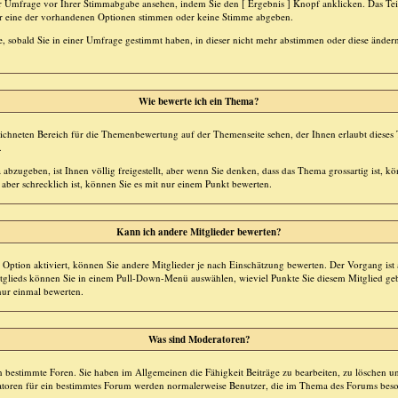
ner Umfrage vor Ihrer Stimmabgabe ansehen, indem Sie den [ Ergebnis ] Knopf anklicken. Das T
 für eine der vorhandenen Optionen stimmen oder keine Stimme abgeben.
 sobald Sie in einer Umfrage gestimmt haben, in dieser nicht mehr abstimmen oder diese ändern
Wie bewerte ich ein Thema?
chneten Bereich für die Themenbewertung auf der Themenseite sehen, der Ihnen erlaubt dieses
.
bzugeben, ist Ihnen völlig freigestellt, aber wenn Sie denken, dass das Thema grossartig ist, kö
ber schrecklich ist, können Sie es mit nur einem Punkt bewerten.
Kann ich andere Mitglieder bewerten?
e Option aktiviert, können Sie andere Mitglieder je nach Einschätzung bewerten. Der Vorgang is
itglieds können Sie in einem Pull-Down-Menü auswählen, wieviel Punkte Sie diesem Mitglied 
nur einmal bewerten.
Was sind Moderatoren?
 bestimmte Foren. Sie haben im Allgemeinen die Fähigkeit Beiträge zu bearbeiten, zu löschen u
oren für ein bestimmtes Forum werden normalerweise Benutzer, die im Thema des Forums beso