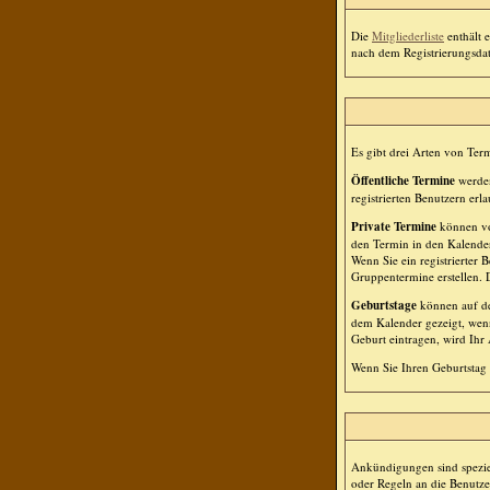
Die
Mitgliederliste
enthält e
nach dem Registrierungsdatu
Es gibt drei Arten von Te
Öffentliche Termine
werden
registrierten Benutzern erla
Private Termine
können von
den Termin in den Kalender
Wenn Sie ein registrierter
Gruppentermine erstellen. D
Geburtstage
können auf de
dem Kalender gezeigt, wenn
Geburt eintragen, wird Ihr 
Wenn Sie Ihren Geburtstag 
Ankündigungen sind speziel
oder Regeln an die Benutz