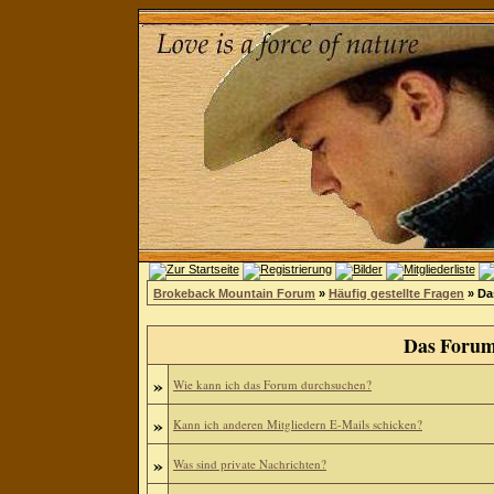
Brokeback Mountain Forum
»
Häufig gestellte Fragen
» Da
Das Forum
»
Wie kann ich das Forum durchsuchen?
»
Kann ich anderen Mitgliedern E-Mails schicken?
»
Was sind private Nachrichten?