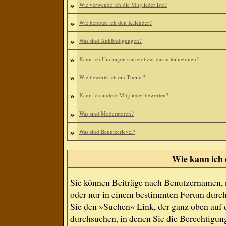
»
Wie verwende ich die Mitgliederliste?
»
Wie benutze ich den Kalender?
»
Was sind Ankündigungen?
»
Kann ich Umfragen starten bzw. daran teilnehmen?
»
Wie bewerte ich ein Thema?
»
Kann ich andere Mitglieder bewerten?
»
Was sind Moderatoren?
»
Was sind Benutzerlevel?
Wie kann ich
Sie können Beiträge nach Benutzernamen, 
oder nur in einem bestimmten Forum durch
Sie den »Suchen« Link, der ganz oben auf d
durchsuchen, in denen Sie die Berechtigun