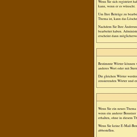
Wenn Sie sich registriert h
kann, wenn er es wünscht.
Um Ihre Beiträge zu bearbe
Thema ist, kann das Lösche
Nachdem Sie Ihre Änderung
bearbeitet haben. Administ
erscheint dann möglicherwe
Bestimmte Wörter können vo
anderes Wort oder mit Stern
Die gleichen Wörter werden
zensierenden Wörter und ers
Wenn Sie ein neues Thema e
wenn ein anderer Benutzer
erhalten, ohne in diesem T
Wenn Sie keine E-Mail-Ben
abbestellen.