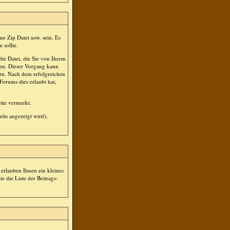
e Zip Datei usw. sein. Es
 sollte.
ie Datei, die Sie von Ihrem
den. Dieser Vorgang kann
rn. Nach dem erfolgreichen
orums dies erlaubt hat,
ite vermerkt.
its angezeigt wird),
erlauben Ihnen ein kleines
 die Liste der Beitrags-