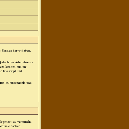
er Phrasen hervorheben,
jedoch der Administrator
tzen können, um die
ge Javascript und
efühl zu übermitteln und
rlegenheit zu vermitteln.
milie einsetzen.