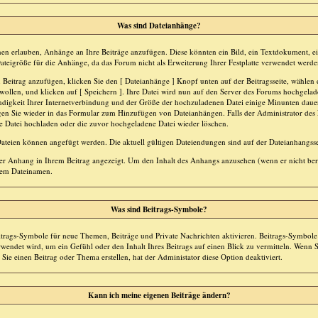
Was sind Dateianhänge?
en erlauben, Anhänge an Ihre Beiträge anzufügen. Diese könnten ein Bild, ein Textdokument, ein
ateigröße für die Anhänge, da das Forum nicht als Erweiterung Ihrer Festplatte verwendet werden
Beitrag anzufügen, klicken Sie den [ Dateianhänge ] Knopf unten auf der Beitragsseite, wählen d
ollen, und klicken auf [ Speichern ]. Ihre Datei wird nun auf den Server des Forums hochgela
digkeit Ihrer Internetverbindung und der Größe der hochzuladenen Datei einige Minunten daue
en Sie wieder in das Formular zum Hinzufügen von Dateianhängen. Falls der Administrator des F
e Datei hochladen oder die zuvor hochgeladene Datei wieder löschen.
teien können angefügt werden. Die aktuell gültigen Dateiendungen sind auf der Dateianhangsse
er Anhang in Ihrem Beitrag angezeigt. Um den Inhalt des Anhangs anzusehen (wenn er nicht bere
 dem Dateinamen.
Was sind Beitrags-Symbole?
trags-Symbole für neue Themen, Beiträge und Private Nachrichten aktivieren. Beitrags-Symbole 
endet wird, um ein Gefühl oder den Inhalt Ihres Beitrags auf einen Blick zu vermitteln. Wenn Sie
ie einen Beitrag oder Thema erstellen, hat der Administator diese Option deaktiviert.
Kann ich meine eigenen Beiträge ändern?