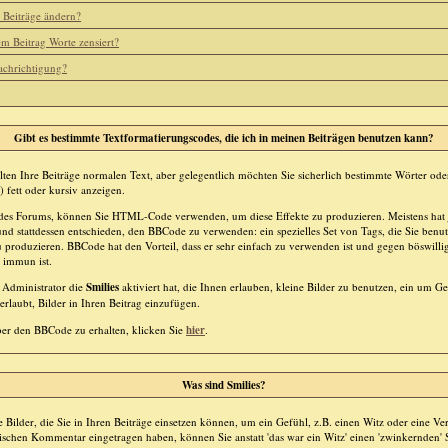
 Beiträge ändern?
 Beitrag Worte zensiert?
achrichtigung?
Gibt es bestimmte Textformatierungscodes, die ich in meinen Beiträgen benutzen kann?
alten Ihre Beiträge normalen Text, aber gelegentlich möchten Sie sicherlich bestimmte Wörter od
) fett oder kursiv anzeigen.
es Forums, können Sie HTML-Code verwenden, um diese Effekte zu produzieren. Meistens hat 
 stattdessen entschieden, den BBCode zu verwenden: ein spezielles Set von Tags, die Sie benu
u produzieren. BBCode hat den Vorteil, dass er sehr einfach zu verwenden ist und gegen böswilli
 immun ist.
r Administrator die
Smilies
aktiviert hat, die Ihnen erlauben, kleine Bilder zu benutzen, ein um G
rlaubt, Bilder in Ihren Beitrag einzufügen.
r den BBCode zu erhalten, klicken Sie
hier
.
Was sind Smilies?
he Bilder, die Sie in Ihren Beiträge einsetzen können, um ein Gefühl, z.B. einen Witz oder eine Ve
ischen Kommentar eingetragen haben, können Sie anstatt 'das war ein Witz' einen 'zwinkernden' S