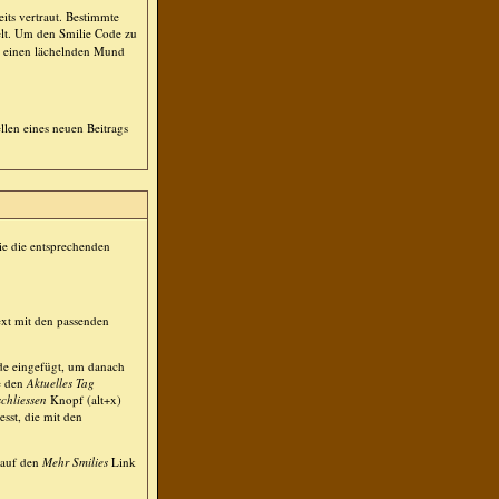
its vertraut. Bestimmte
lt. Um den Smilie Code zu
 einen lächelnden Mund
llen eines neuen Beitrags
ie die entsprechenden
ext mit den passenden
de eingefügt, um danach
ie den
Aktuelles Tag
schliessen
Knopf (alt+x)
esst, die mit den
 auf den
Mehr Smilies
Link