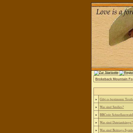
Brokeback Mountain F
»
Gibt es bestimmte Textf
»
Was sind Smilies?
»
BBCode Schnellauswahl 
»
Was sind Dateianhänge?
»
Was sind Beitrags-Symb