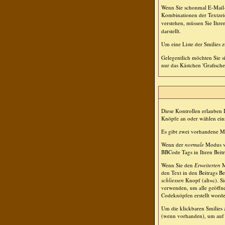
Wenn Sie schonmal E-Mail- 
Kombinationen der Textzei
verstehen, müssen Sie Ihre
darstellt.
Um eine Liste der Smilies 
Gelegentlich möchten Sie s
nur das Kästchen 'Grafische
Diese Kontrollen erlauben 
Knöpfe an oder wählen einz
Es gibt zwei vorhandene 
Wenn der
normale
Modus ve
BBCode Tags in Ihren Beitr
Wenn Sie den
Erweiterten
M
den Text in den Beitrags B
schliessen
Knopf (alt+c). S
verwenden, um alle geöffnet
Codeknöpfen erstellt worde
Um die klickbaren Smilies 
(wenn vorhanden), um auf d