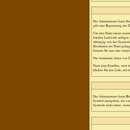
Der Administrator kann Ihn
gibt eine Begrenzung der D
Um eine Datei einem neuen 
lokalen Laufwerk anfügen w
abhängig von der Geschwin
Hochladen der Datei gelang
können Sie nun eine weiter
Nur bestimmte Arten von Da
Nach dem Erstellen, wird d
klicken Sie den Link, mit
Der Administrator kann Bei
Symbol anzugeben, das verw
Symbole nicht sehen, wenn S