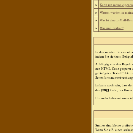
»
Kann ich meine eigenen
»
Warum werden in meinem
»
Was ist eine E-Mail-Ben
»
Was sind Präfixe?
In den meisten Fällen enth
indem Sie sie (zum Beispiel
Abhängig von den Regeln d
den HTML-Code gesperrt und
geläufigsten Text-Effekte z
Seitenformatunterbrechung
Es kann auch sein, dass de
den
[img]
Code, der Ihnen e
Um mehr Informationen übe
Smilies sind kleine grafisc
Wenn Sie z.B. einen sarkast