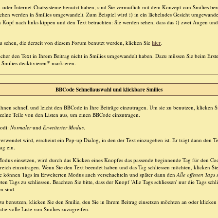
oder Internet-Chatsysteme benutzt haben, sind Sie vermutlich mit dem Konzept von Smilies bere
chen werden in Smilies umgewandelt. Zum Beispiel wird
:)
in ein lächelndes Gesicht umgewande
n Kopf nach links kippen und den Text betrachten: Sie werden sehen, dass das
:)
zwei Augen und
zu sehen, die derzeit von diesem Forum benutzt werden, klicken Sie
hier
.
icher den Text in Ihrem Beitrag nicht in Smilies umgewandelt haben. Dazu müssen Sie beim Erste
 Smilies deaktivieren?' markieren.
BBCode Schnellauswahl und klickbare Smilies
Ihnen schnell und leicht den BBCode in Ihre Beiträge einzutragen. Um sie zu benutzen, klicken S
elne Teile von den Listen aus, um einen BBCode einzutragen.
Modi:
Normaler
und
Erweiterter Modus
.
rwendet wird, erscheint ein Pop-up Dialog, in den der Text einzugeben ist. Er trägt dann den T
ag ein.
odus einsetzen, wird durch das Klicken eines Knopfes das passende beginnende Tag für den Co
ereich einzutragen. Wenn Sie den Text beendet haben und das Tag schliessen möchten, klicken S
ie können Tags im Erweiterten Modus auch verschachteln und später dann den
Alle offenen Tags 
en Tags zu schliessen. Beachten Sie bitte, dass der Knopf 'Alle Tags schliessen' nur die Tags schli
n sind.
zu benutzen, klicken Sie den Smilie, den Sie in Ihrem Beitrag einsetzen möchten an oder klicken
ie volle Liste von Smilies zuzugreifen.