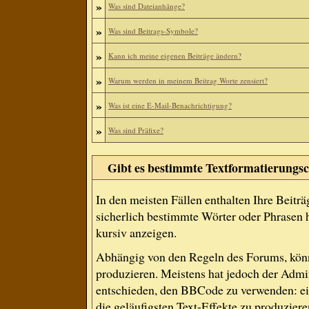
»
Was sind Dateianhänge?
»
Was sind Beitrags-Symbole?
»
Kann ich meine eigenen Beiträge ändern?
»
Warum werden in meinem Beitrag Worte zensiert?
»
Was ist eine E-Mail-Benachrichtigung?
»
Was sind Präfixe?
Gibt es bestimmte Textformatierungsc
In den meisten Fällen enthalten Ihre Beitr
sicherlich bestimmte Wörter oder Phrasen h
kursiv anzeigen.
Abhängig von den Regeln des Forums, kön
produzieren. Meistens hat jedoch der Adm
entschieden, den BBCode zu verwenden: ein
die geläufigsten Text-Effekte zu produziere