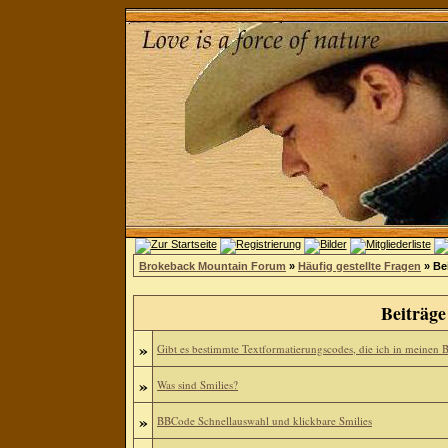
Brokeback Mountain Forum
»
Häufig gestellte Fragen
» Be
Beiträge
»
Gibt es bestimmte Textformatierungscodes, die ich in meinen 
»
Was sind Smilies?
»
BBCode Schnellauswahl und klickbare Smilies