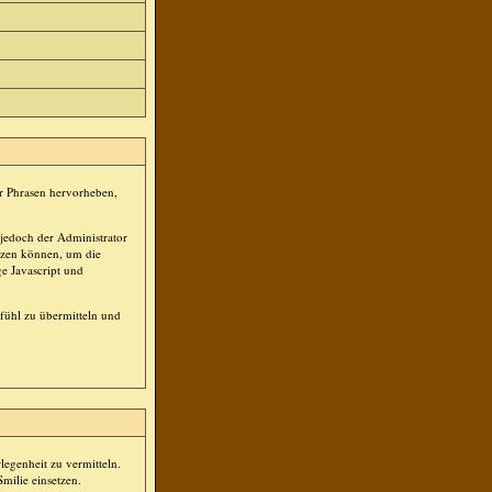
er Phrasen hervorheben,
jedoch der Administrator
tzen können, um die
ge Javascript und
efühl zu übermitteln und
rlegenheit zu vermitteln.
milie einsetzen.