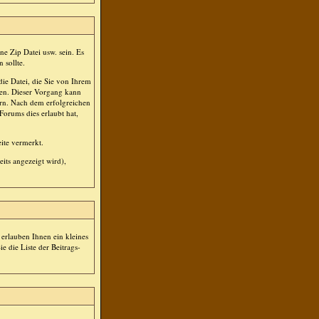
e Zip Datei usw. sein. Es
 sollte.
ie Datei, die Sie von Ihrem
den. Dieser Vorgang kann
rn. Nach dem erfolgreichen
orums dies erlaubt hat,
ite vermerkt.
its angezeigt wird),
erlauben Ihnen ein kleines
 die Liste der Beitrags-