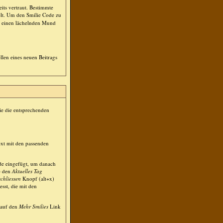
its vertraut. Bestimmte
lt. Um den Smilie Code zu
 einen lächelnden Mund
llen eines neuen Beitrags
ie die entsprechenden
ext mit den passenden
de eingefügt, um danach
ie den
Aktuelles Tag
schliessen
Knopf (alt+x)
esst, die mit den
 auf den
Mehr Smilies
Link