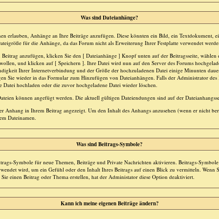
Was sind Dateianhänge?
en erlauben, Anhänge an Ihre Beiträge anzufügen. Diese könnten ein Bild, ein Textdokument, ein
ateigröße für die Anhänge, da das Forum nicht als Erweiterung Ihrer Festplatte verwendet werden
Beitrag anzufügen, klicken Sie den [ Dateianhänge ] Knopf unten auf der Beitragsseite, wählen d
ollen, und klicken auf [ Speichern ]. Ihre Datei wird nun auf den Server des Forums hochgela
digkeit Ihrer Internetverbindung und der Größe der hochzuladenen Datei einige Minunten daue
en Sie wieder in das Formular zum Hinzufügen von Dateianhängen. Falls der Administrator des F
e Datei hochladen oder die zuvor hochgeladene Datei wieder löschen.
teien können angefügt werden. Die aktuell gültigen Dateiendungen sind auf der Dateianhangsse
er Anhang in Ihrem Beitrag angezeigt. Um den Inhalt des Anhangs anzusehen (wenn er nicht bere
 dem Dateinamen.
Was sind Beitrags-Symbole?
trags-Symbole für neue Themen, Beiträge und Private Nachrichten aktivieren. Beitrags-Symbole 
endet wird, um ein Gefühl oder den Inhalt Ihres Beitrags auf einen Blick zu vermitteln. Wenn Sie
ie einen Beitrag oder Thema erstellen, hat der Administator diese Option deaktiviert.
Kann ich meine eigenen Beiträge ändern?