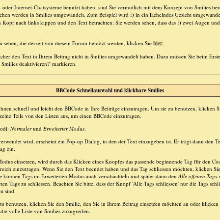
oder Internet-Chatsysteme benutzt haben, sind Sie vermutlich mit dem Konzept von Smilies bere
chen werden in Smilies umgewandelt. Zum Beispiel wird
:)
in ein lächelndes Gesicht umgewande
n Kopf nach links kippen und den Text betrachten: Sie werden sehen, dass das
:)
zwei Augen und
zu sehen, die derzeit von diesem Forum benutzt werden, klicken Sie
hier
.
icher den Text in Ihrem Beitrag nicht in Smilies umgewandelt haben. Dazu müssen Sie beim Erste
 Smilies deaktivieren?' markieren.
BBCode Schnellauswahl und klickbare Smilies
Ihnen schnell und leicht den BBCode in Ihre Beiträge einzutragen. Um sie zu benutzen, klicken S
elne Teile von den Listen aus, um einen BBCode einzutragen.
Modi:
Normaler
und
Erweiterter Modus
.
rwendet wird, erscheint ein Pop-up Dialog, in den der Text einzugeben ist. Er trägt dann den T
ag ein.
odus einsetzen, wird durch das Klicken eines Knopfes das passende beginnende Tag für den Co
ereich einzutragen. Wenn Sie den Text beendet haben und das Tag schliessen möchten, klicken S
ie können Tags im Erweiterten Modus auch verschachteln und später dann den
Alle offenen Tags 
en Tags zu schliessen. Beachten Sie bitte, dass der Knopf 'Alle Tags schliessen' nur die Tags schli
n sind.
zu benutzen, klicken Sie den Smilie, den Sie in Ihrem Beitrag einsetzen möchten an oder klicken
ie volle Liste von Smilies zuzugreifen.