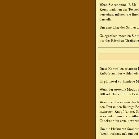
Wenn Sie schonmal E-Mail- 
Kombinationen der Textzei
verstehen, müssen Sie Ihre
darstellt.
Um eine Liste der Smilies 
Gelegentlich möchten Sie s
nur das Kästchen 'Grafische
Diese Kontrollen erlauben 
Knöpfe an oder wählen einz
Es gibt zwei vorhandene 
Wenn der
normale
Modus ve
BBCode Tags in Ihren Beitr
Wenn Sie den
Erweiterten
M
den Text in den Beitrags B
schliessen
Knopf (alt+c). S
verwenden, um alle geöffnet
Codeknöpfen erstellt worde
Um die klickbaren Smilies 
(wenn vorhanden), um auf d