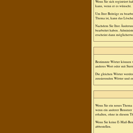
Wenn Sie sich registriert h
kann, wenn er es wünscht.
Um Ihre Beiträge zu bearbe
Thema ist, kann das Lösche
Nachdem Sie Ihre Änderung
bearbeitet haben. Administ
erscheint dann möglicherwe
Bestimmte Wörter können vo
anderes Wort oder mit Stern
Die gleichen Wörter werden
zensierenden Wörter und ers
Wenn Sie ein neues Thema e
wenn ein anderer Benutzer
erhalten, ohne in diesem T
Wenn Sie keine E-Mail-Ben
abbestellen.