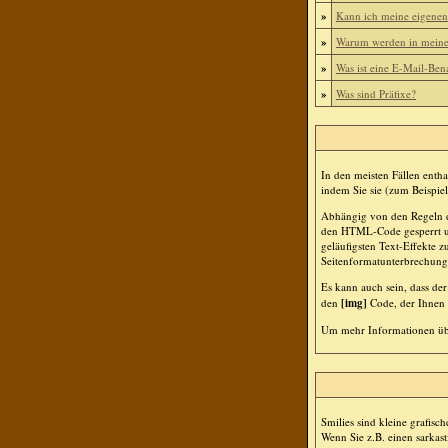
»
Kann ich meine eigenen
»
Warum werden in meinem
»
Was ist eine E-Mail-Ben
»
Was sind Präfixe?
In den meisten Fällen enth
indem Sie sie (zum Beispiel
Abhängig von den Regeln d
den HTML-Code gesperrt und
geläufigsten Text-Effekte z
Seitenformatunterbrechung
Es kann auch sein, dass de
den
[img]
Code, der Ihnen e
Um mehr Informationen übe
Smilies sind kleine grafisc
Wenn Sie z.B. einen sarkast