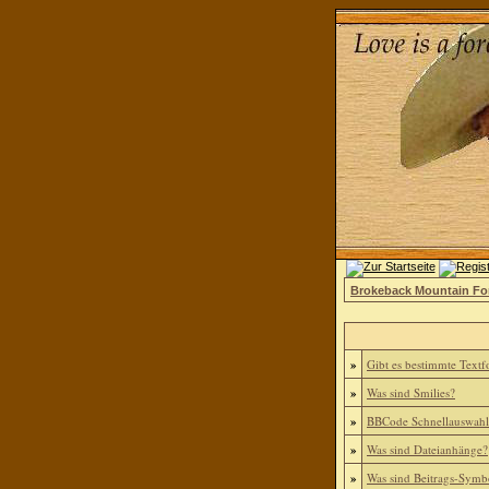
Brokeback Mountain F
»
Gibt es bestimmte Textf
»
Was sind Smilies?
»
BBCode Schnellauswahl 
»
Was sind Dateianhänge?
»
Was sind Beitrags-Symb