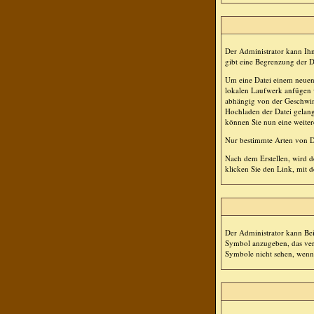
Der Administrator kann Ihn
gibt eine Begrenzung der D
Um eine Datei einem neuen 
lokalen Laufwerk anfügen w
abhängig von der Geschwin
Hochladen der Datei gelang
können Sie nun eine weiter
Nur bestimmte Arten von Da
Nach dem Erstellen, wird d
klicken Sie den Link, mit
Der Administrator kann Bei
Symbol anzugeben, das verw
Symbole nicht sehen, wenn S