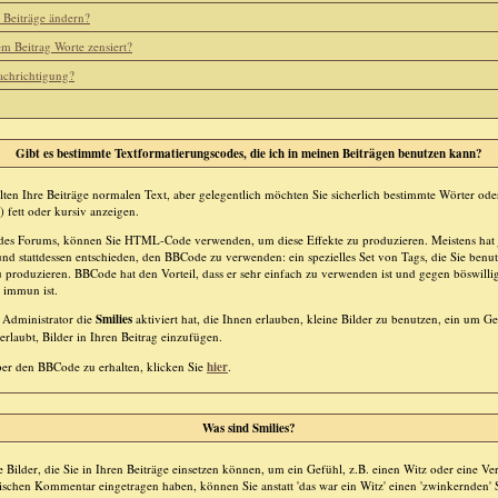
 Beiträge ändern?
 Beitrag Worte zensiert?
achrichtigung?
Gibt es bestimmte Textformatierungscodes, die ich in meinen Beiträgen benutzen kann?
alten Ihre Beiträge normalen Text, aber gelegentlich möchten Sie sicherlich bestimmte Wörter od
) fett oder kursiv anzeigen.
es Forums, können Sie HTML-Code verwenden, um diese Effekte zu produzieren. Meistens hat 
 stattdessen entschieden, den BBCode zu verwenden: ein spezielles Set von Tags, die Sie benu
u produzieren. BBCode hat den Vorteil, dass er sehr einfach zu verwenden ist und gegen böswilli
 immun ist.
r Administrator die
Smilies
aktiviert hat, die Ihnen erlauben, kleine Bilder zu benutzen, ein um G
rlaubt, Bilder in Ihren Beitrag einzufügen.
r den BBCode zu erhalten, klicken Sie
hier
.
Was sind Smilies?
he Bilder, die Sie in Ihren Beiträge einsetzen können, um ein Gefühl, z.B. einen Witz oder eine Ve
ischen Kommentar eingetragen haben, können Sie anstatt 'das war ein Witz' einen 'zwinkernden' S